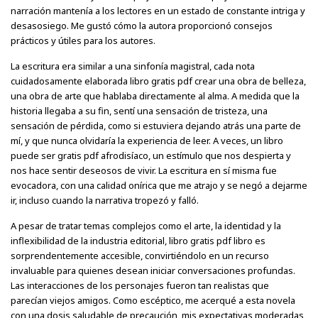
narración mantenía a los lectores en un estado de constante intriga y
desasosiego. Me gustó cómo la autora proporcionó consejos
prácticos y útiles para los autores.
La escritura era similar a una sinfonía magistral, cada nota
cuidadosamente elaborada libro gratis pdf crear una obra de belleza,
una obra de arte que hablaba directamente al alma. A medida que la
historia llegaba a su fin, sentí una sensación de tristeza, una
sensación de pérdida, como si estuviera dejando atrás una parte de
mí, y que nunca olvidaría la experiencia de leer. A veces, un libro
puede ser gratis pdf afrodisíaco, un estímulo que nos despierta y
nos hace sentir deseosos de vivir. La escritura en sí misma fue
evocadora, con una calidad onírica que me atrajo y se negó a dejarme
ir, incluso cuando la narrativa tropezó y falló.
A pesar de tratar temas complejos como el arte, la identidad y la
inflexibilidad de la industria editorial, libro gratis pdf libro es
sorprendentemente accesible, convirtiéndolo en un recurso
invaluable para quienes desean iniciar conversaciones profundas.
Las interacciones de los personajes fueron tan realistas que
parecían viejos amigos. Como escéptico, me acerqué a esta novela
con una dosis saludable de precaución, mis expectativas moderadas