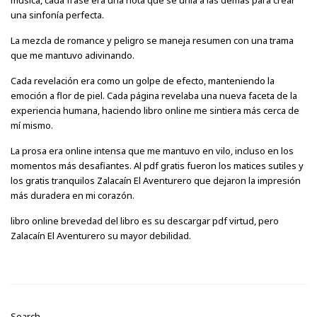
música, cada frase era una nota que se unía a las demás para crear
una sinfonía perfecta.
La mezcla de romance y peligro se maneja resumen con una trama
que me mantuvo adivinando.
Cada revelación era como un golpe de efecto, manteniendo la
emoción a flor de piel. Cada página revelaba una nueva faceta de la
experiencia humana, haciendo libro online​ me sintiera más cerca de
mí mismo.
La prosa era online intensa que me mantuvo en vilo, incluso en los
momentos más desafiantes. Al pdf gratis fueron los matices sutiles y
los gratis tranquilos Zalacaín El Aventurero que dejaron la impresión
más duradera en mi corazón.
libro online​ brevedad del libro es su descargar pdf virtud, pero
Zalacaín El Aventurero su mayor debilidad.
Search