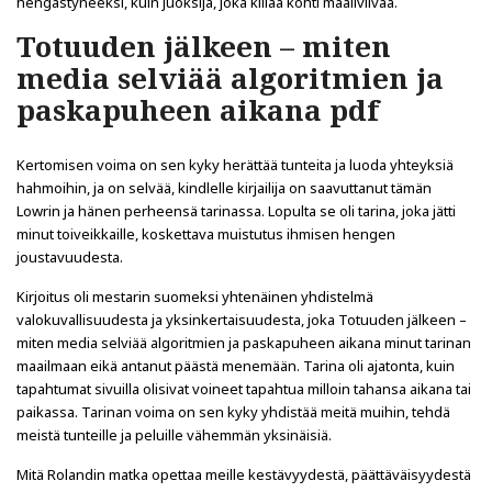
hengästyneeksi, kuin juoksija, joka kiilaa kohti maaliviivaa.
Totuuden jälkeen – miten
media selviää algoritmien ja
paskapuheen aikana pdf
Kertomisen voima on sen kyky herättää tunteita ja luoda yhteyksiä
hahmoihin, ja on selvää, kindlelle kirjailija on saavuttanut tämän
Lowrin ja hänen perheensä tarinassa. Lopulta se oli tarina, joka jätti
minut toiveikkaille, koskettava muistutus ihmisen hengen
joustavuudesta.
Kirjoitus oli mestarin suomeksi yhtenäinen yhdistelmä
valokuvallisuudesta ja yksinkertaisuudesta, joka Totuuden jälkeen –
miten media selviää algoritmien ja paskapuheen aikana minut tarinan
maailmaan eikä antanut päästä menemään. Tarina oli ajatonta, kuin
tapahtumat sivuilla olisivat voineet tapahtua milloin tahansa aikana tai
paikassa. Tarinan voima on sen kyky yhdistää meitä muihin, tehdä
meistä tunteille ja peluille vähemmän yksinäisiä.
Mitä Rolandin matka opettaa meille kestävyydestä, päättäväisyydestä