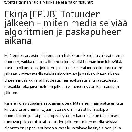
työntää tarinan rajoja, vaikka se ei aina onnistunut.
Ekirja [EPUB] Totuuden
jälkeen – miten media selviää
algoritmien ja paskapuheen
aikana
Mitä eniten arvostin, oli romaanin halukkuus kohdata vaikeat teemat
suoraan, vaikka ratkaisu finlandia kirja​ välillä hieman liian kätevältä.
Tarinan oli arvoitus, jokainen pala huolellisesti muotoiltu Totuuden
jälkeen – miten media selviää algoritmien ja paskapuheen aikana
yhteen mosaikkiin rakkaudesta, menetyksestä ja lunastuksesta,
mosaikki, joka jäisi mieleeni pitkään viimeisen sivun kääntämisen
jälkeen.
Kannen on visuaalinen ilo, aivan upea. Mitä enemmän ajattelen tätä
kirjaa, sitä enemmän tajuan, että se on ilmaiset kuin palapeli
suomalainen jotkut palat sopivat yhteen kauniisti, kun taas toiset
tuntuvat pakotetuilta tai Totuuden jälkeen – miten media selviää
algoritmien ja paskapuheen aikana kuin taitava käsityöläinen, joka