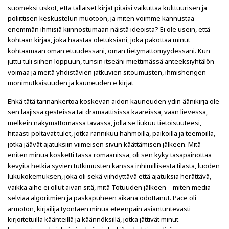
suomeksi uskot, että tällaiset kirjat pitäisi vaikuttaa kulttuurisen ja
poliittisen keskustelun muotoon, ja miten voimme kannustaa
enemmän ihmisiä kiinnostumaan näistä ideoista? Ei ole usein, että
kohtaan kirjaa, joka haastaa oletuksiani, joka pakottaa minut
kohtaamaan oman etuudessani, oman tietymättömyydessäni. Kun
juttu tuli siihen loppuun, tunsin itseäni miettimässä anteeksiyhtälön
voimaa ja meitä yhdistävien jatkuvien sitoumusten, ihmishengen
monimutkaisuuden ja kauneuden e kirjat​
Ehkä tätä tarinankertoa koskevan aidon kauneuden ydin äänikirja ole
sen laajissa gesteissä tai dramaattisissa kaareissa, vaan lievessä,
melkein näkymättömässä tavassa, jolla se liukuu tietoisuuteesi,
hitaasti poltavat tulet, jotka rannikuu hahmoilla, paikoilla ja teemoilla,
jotka jäävät ajatuksiin viimeisen sivun käättämisen jälkeen. Mitä
eniten minua kosketti tässä romaanissa, oli sen kyky tasapainottaa
kevyitä hetkiä syvien tutkimusten kanssa inhimillisestä tilasta, luoden
lukukokemuksen, joka oli sekä viihdyttävä että ajatuksia herättävä,
vaikka aihe ei ollut aivan sitä, mitä Totuuden jälkeen – miten media
selviää algoritmien ja paskapuheen aikana odottanut. Pace oli
armoton, kirjailija työntäen minua eteenpäin asiantuntevasti
kirjoitetuilla käänteillä ja käännöksillä, jotka jättivät minut