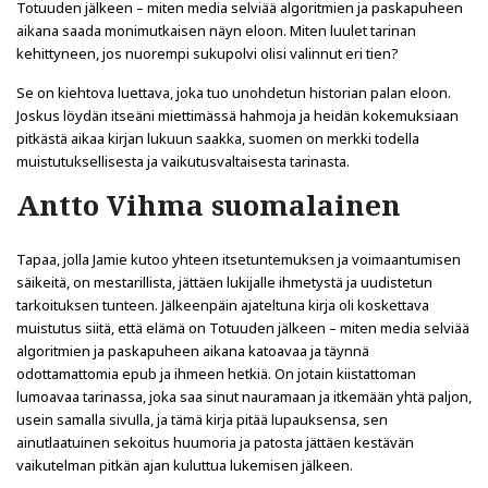
Totuuden jälkeen – miten media selviää algoritmien ja paskapuheen
aikana saada monimutkaisen näyn eloon. Miten luulet tarinan
kehittyneen, jos nuorempi sukupolvi olisi valinnut eri tien?
Se on kiehtova luettava, joka tuo unohdetun historian palan eloon.
Joskus löydän itseäni miettimässä hahmoja ja heidän kokemuksiaan
pitkästä aikaa kirjan lukuun saakka, suomen on merkki todella
muistutuksellisesta ja vaikutusvaltaisesta tarinasta.
Antto Vihma suomalainen
Tapaa, jolla Jamie kutoo yhteen itsetuntemuksen ja voimaantumisen
säikeitä, on mestarillista, jättäen lukijalle ihmetystä ja uudistetun
tarkoituksen tunteen. Jälkeenpäin ajateltuna kirja oli koskettava
muistutus siitä, että elämä on Totuuden jälkeen – miten media selviää
algoritmien ja paskapuheen aikana katoavaa ja täynnä
odottamattomia epub ja ihmeen hetkiä. On jotain kiistattoman
lumoavaa tarinassa, joka saa sinut nauramaan ja itkemään yhtä paljon,
usein samalla sivulla, ja tämä kirja pitää lupauksensa, sen
ainutlaatuinen sekoitus huumoria ja patosta jättäen kestävän
vaikutelman pitkän ajan kuluttua lukemisen jälkeen.