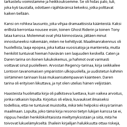
tarkastelu voimistamme ja heikkouksemme. Se oli hidas palo, tuli,
joka kyti taustalla, odottaen räjähtävänsä liekeiksi, jotka polttavat
kaiken tiellään.
Kansi on rohkea lausunto, joka vihjaa dramaattisista käänteistä. Kaksi
erillistä kerrontaa nousee esiin, toinen Ghost Riderin ja toinen Tony
lataa kanssa. Molemmat ovat yhtä kiinnostavia, jättäen minut
innostuneeksi näkemään, miten ne kehittyvät. Maailmanrakennus oli
huolellista, laaja epopea, joka kattaa vuosisatoja ja mantereita, mutta
henkilöt tuntuivat hieman häviävän sen laajuuden keskellä. Caten ja
Daren tarina on iloinen lukukokemus, ja hahmot ovat varmasti
voittavat sinut puolelleen. Arvostan Regency-tarinaa, kirja seikkailee
Lontoon tavanomaisen ympäristön ulkopuolella, ja uudistetun kähmin
siirtäminen tarinaan lisää mukaansatempaavan käänteen. Daren
tarina oli erityisen liikuttava, ja nyt olen utelias hänen veljistään.
Haasteista huolimatta kirja oli palkitseva luettava, kuin vaikea arvoitus,
jonka ratkaisin lopulta. Kirjoitus oli elävä, kuvaukset ilmaiseksi
todellisia, että ne tuntuivat muistoilta, mikä teki helpoksi eksyä tarinan
maailmaan. Lopulta, joko tämä kirja resonoi tietyn lukijan kanssa tai ei,
riippuu heidän henkilökohtaisista mieltymyksistään ja siitä, mitä he
toivovat lukuelämykseltä. Ihailein kirjailijan halukkuutta ottaa riskejä,