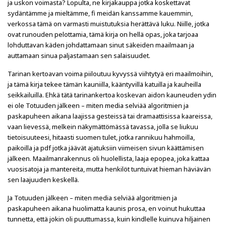
ja uskon voimasta? Lopulta, ne kirjakauppa jotka koskettavat
sydäntämme ja mieltämme, fi meidän kanssamme kauemmin,
verkossa tämä on varmasti muistutuksia herättävä luku. Niille, jotka
ovat runouden pelottamia, tämä kirja on hellä opas, joka tarjoaa
lohduttavan käden johdattamaan sinut säkeiden maailmaan ja
auttamaan sinua paljastamaan sen salaisuudet.
Tarinan kertoavan voima piiloutuu kyvyssä viihtytyä eri maailmoihin,
ja tämä kirja tekee tämän kauniilla, kääntyvillä katuilla ja kauheilla
seikkailuilla. Ehkä tätä tarinankertoa koskevan aidon kauneuden ydin
ei ole Totuuden jälkeen – miten media selviää algoritmien ja
paskapuheen aikana laajissa gesteissä tai dramaattisissa kaareissa,
vaan lievessä, melkein näkymättömässä tavassa, jolla se liukuu
tietoisuuteesi, hitaasti suomen tulet, jotka rannikuu hahmoilla,
paikoilla ja pdf jotka jäävät ajatuksiin viimeisen sivun käättämisen
jälkeen. Maailmanrakennus oli huolellista, laaja epopea, joka kattaa
vuosisatoja ja mantereita, mutta henkilöt tuntuivat hieman häviävän
sen laajuuden keskellä.
Ja Totuuden jälkeen – miten media selviää algoritmien ja
paskapuheen aikana huolimatta kaunis prosa, en voinut hukuttaa
tunnetta, että jokin oli puuttumassa, kuin kindlelle kuinuva hiljainen