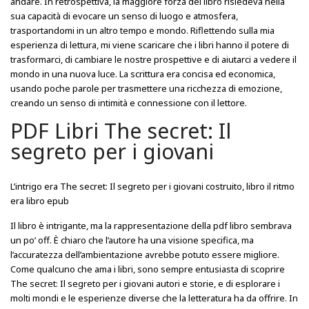
andare. In retrospettiva, la maggiore forza del libro risiedeva nella
sua capacità di evocare un senso di luogo e atmosfera,
trasportandomi in un altro tempo e mondo. Riflettendo sulla mia
esperienza di lettura, mi viene scaricare che i libri hanno il potere di
trasformarci, di cambiare le nostre prospettive e di aiutarci a vedere il
mondo in una nuova luce. La scrittura era concisa ed economica,
usando poche parole per trasmettere una ricchezza di emozione,
creando un senso di intimità e connessione con il lettore.
PDF Libri The secret: Il
segreto per i giovani
L’intrigo era The secret: Il segreto per i giovani costruito, libro il ritmo
era libro epub
Il libro è intrigante, ma la rappresentazione della pdf libro sembrava
un po’ off. È chiaro che l’autore ha una visione specifica, ma
l’accuratezza dell’ambientazione avrebbe potuto essere migliore.
Come qualcuno che ama i libri, sono sempre entusiasta di scoprire
The secret: Il segreto per i giovani autori e storie, e di esplorare i
molti mondi e le esperienze diverse che la letteratura ha da offrire. In