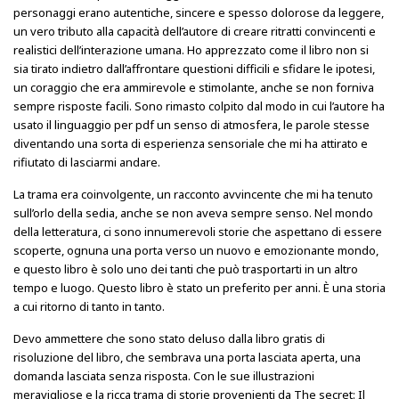
personaggi erano autentiche, sincere e spesso dolorose da leggere,
un vero tributo alla capacità dell’autore di creare ritratti convincenti e
realistici dell’interazione umana. Ho apprezzato come il libro non si
sia tirato indietro dall’affrontare questioni difficili e sfidare le ipotesi,
un coraggio che era ammirevole e stimolante, anche se non forniva
sempre risposte facili. Sono rimasto colpito dal modo in cui l’autore ha
usato il linguaggio per pdf un senso di atmosfera, le parole stesse
diventando una sorta di esperienza sensoriale che mi ha attirato e
rifiutato di lasciarmi andare.
La trama era coinvolgente, un racconto avvincente che mi ha tenuto
sull’orlo della sedia, anche se non aveva sempre senso. Nel mondo
della letteratura, ci sono innumerevoli storie che aspettano di essere
scoperte, ognuna una porta verso un nuovo e emozionante mondo,
e questo libro è solo uno dei tanti che può trasportarti in un altro
tempo e luogo. Questo libro è stato un preferito per anni. È una storia
a cui ritorno di tanto in tanto.
Devo ammettere che sono stato deluso dalla libro gratis di
risoluzione del libro, che sembrava una porta lasciata aperta, una
domanda lasciata senza risposta. Con le sue illustrazioni
meravigliose e la ricca trama di storie provenienti da The secret: Il