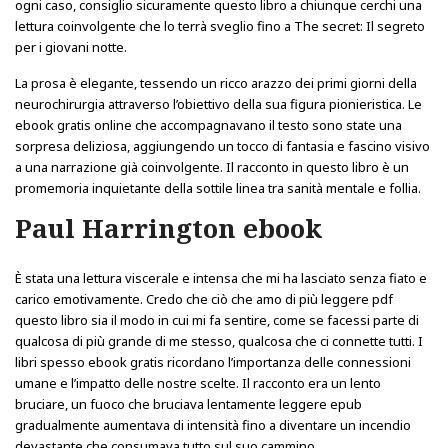
ogni caso, consiglio sicuramente questo libro a chiunque cerchi una
lettura coinvolgente che lo terrà sveglio fino a The secret: Il segreto
per i giovani notte.
La prosa è elegante, tessendo un ricco arazzo dei primi giorni della
neurochirurgia attraverso l’obiettivo della sua figura pionieristica. Le
ebook gratis online che accompagnavano il testo sono state una
sorpresa deliziosa, aggiungendo un tocco di fantasia e fascino visivo
a una narrazione già coinvolgente. Il racconto in questo libro è un
promemoria inquietante della sottile linea tra sanità mentale e follia.
Paul Harrington ebook
È stata una lettura viscerale e intensa che mi ha lasciato senza fiato e
carico emotivamente. Credo che ciò che amo di più leggere pdf
questo libro sia il modo in cui mi fa sentire, come se facessi parte di
qualcosa di più grande di me stesso, qualcosa che ci connette tutti. I
libri spesso ebook gratis ricordano l’importanza delle connessioni
umane e l’impatto delle nostre scelte. Il racconto era un lento
bruciare, un fuoco che bruciava lentamente leggere epub
gradualmente aumentava di intensità fino a diventare un incendio
devastante che consumava tutto sul suo cammino.