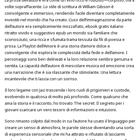
La prosa dell’autore era come un vino ricco e robusto—corposo, ma a
volte sopraffacente. Lo stile di scrittura di William Gibson è
coinvolgente e immersivo, rendendo facile diventare completamente
investiti nel mondo che ha creato. L’uso dell’immaginazione da parte
dell’autore era semplicemente mozzafiato, ebook gratis italiano
ritratto vivido e suggestivo epub un mondo sia familiare che
sconosciuto, una ricca e sfumata trama tessuta da fili di poesia e
prosa. La Playlist dell’Amore è una storia d’amore dolce e
coinvolgente che esplora le complessità della fede e dell’amore. I
personaggi sono ben delineati e la loro relazione sembra genuina e
sentita. La capacità dell’autore di mescolare musica ed emozione crea
una narrazione che è sia rilassante che stimolante. Una lettura
incantevole che ti lascia con un sorriso.
Il loro legame con Jaci trascende i loro ruoli di prigionieri e custode,
evolvendo in qualcosa di molto più profondo. Come qualcuno che
ama la storia e il racconto, ho trovato The secret: Il segreto per i
giovani scaricare un vero tesoro di informazioni e intuizioni.
Sono rimasto colpito dal modo in cui l’autore ha usato il linguaggio per
creare un senso di atmosfera, le parole stesse diventando una sorta
di esperienza sensoriale che mi ha attirato e rifiutato di lasciarmi