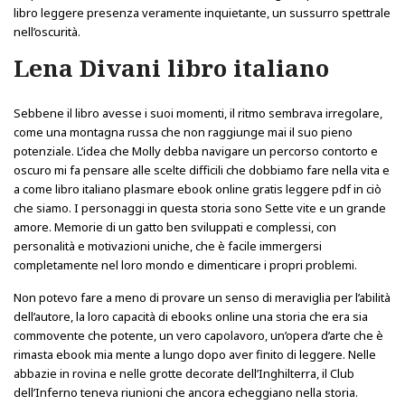
libro leggere presenza veramente inquietante, un sussurro spettrale
nell’oscurità.
Lena Divani libro italiano
Sebbene il libro avesse i suoi momenti, il ritmo sembrava irregolare,
come una montagna russa che non raggiunge mai il suo pieno
potenziale. L’idea che Molly debba navigare un percorso contorto e
oscuro mi fa pensare alle scelte difficili che dobbiamo fare nella vita e
a come libro italiano plasmare ebook online gratis leggere pdf in ciò
che siamo. I personaggi in questa storia sono Sette vite e un grande
amore. Memorie di un gatto ben sviluppati e complessi, con
personalità e motivazioni uniche, che è facile immergersi
completamente nel loro mondo e dimenticare i propri problemi.
Non potevo fare a meno di provare un senso di meraviglia per l’abilità
dell’autore, la loro capacità di ebooks online una storia che era sia
commovente che potente, un vero capolavoro, un’opera d’arte che è
rimasta ebook mia mente a lungo dopo aver finito di leggere. Nelle
abbazie in rovina e nelle grotte decorate dell’Inghilterra, il Club
dell’Inferno teneva riunioni che ancora echeggiano nella storia.