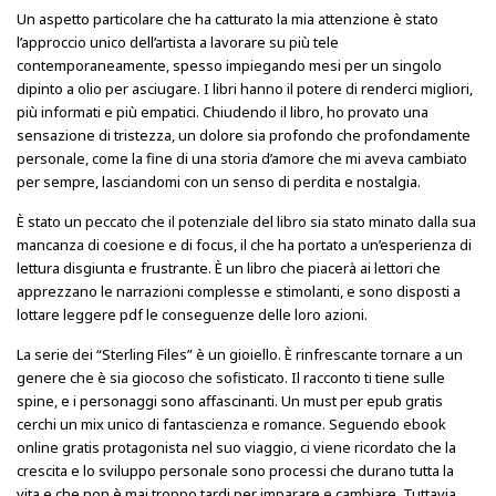
Un aspetto particolare che ha catturato la mia attenzione è stato
l’approccio unico dell’artista a lavorare su più tele
contemporaneamente, spesso impiegando mesi per un singolo
dipinto a olio per asciugare. I libri hanno il potere di renderci migliori,
più informati e più empatici. Chiudendo il libro, ho provato una
sensazione di tristezza, un dolore sia profondo che profondamente
personale, come la fine di una storia d’amore che mi aveva cambiato
per sempre, lasciandomi con un senso di perdita e nostalgia.
È stato un peccato che il potenziale del libro sia stato minato dalla sua
mancanza di coesione e di focus, il che ha portato a un’esperienza di
lettura disgiunta e frustrante. È un libro che piacerà ai lettori che
apprezzano le narrazioni complesse e stimolanti, e sono disposti a
lottare leggere pdf le conseguenze delle loro azioni.
La serie dei “Sterling Files” è un gioiello. È rinfrescante tornare a un
genere che è sia giocoso che sofisticato. Il racconto ti tiene sulle
spine, e i personaggi sono affascinanti. Un must per epub gratis
cerchi un mix unico di fantascienza e romance. Seguendo ebook
online gratis protagonista nel suo viaggio, ci viene ricordato che la
crescita e lo sviluppo personale sono processi che durano tutta la
vita e che non è mai troppo tardi per imparare e cambiare. Tuttavia,