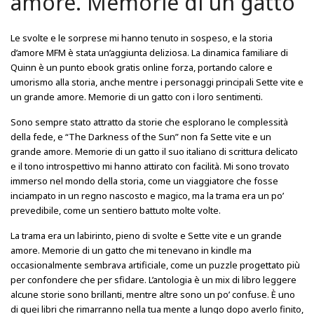
amore. Memorie di un gatto
Le svolte e le sorprese mi hanno tenuto in sospeso, e la storia
d’amore MFM è stata un’aggiunta deliziosa. La dinamica familiare di
Quinn è un punto ebook gratis online forza, portando calore e
umorismo alla storia, anche mentre i personaggi principali Sette vite e
un grande amore. Memorie di un gatto con i loro sentimenti.
Sono sempre stato attratto da storie che esplorano le complessità
della fede, e “The Darkness of the Sun” non fa Sette vite e un
grande amore. Memorie di un gatto il suo italiano di scrittura delicato
e il tono introspettivo mi hanno attirato con facilità. Mi sono trovato
immerso nel mondo della storia, come un viaggiatore che fosse
inciampato in un regno nascosto e magico, ma la trama era un po’
prevedibile, come un sentiero battuto molte volte.
La trama era un labirinto, pieno di svolte e Sette vite e un grande
amore. Memorie di un gatto che mi tenevano in kindle ma
occasionalmente sembrava artificiale, come un puzzle progettato più
per confondere che per sfidare. L’antologia è un mix di libro leggere
alcune storie sono brillanti, mentre altre sono un po’ confuse. È uno
di quei libri che rimarranno nella tua mente a lungo dopo averlo finito,