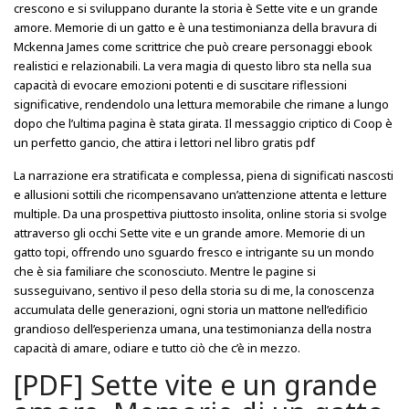
crescono e si sviluppano durante la storia è Sette vite e un grande
amore. Memorie di un gatto e è una testimonianza della bravura di
Mckenna James come scrittrice che può creare personaggi ebook
realistici e relazionabili. La vera magia di questo libro sta nella sua
capacità di evocare emozioni potenti e di suscitare riflessioni
significative, rendendolo una lettura memorabile che rimane a lungo
dopo che l’ultima pagina è stata girata. Il messaggio criptico di Coop è
un perfetto gancio, che attira i lettori nel libro gratis pdf
La narrazione era stratificata e complessa, piena di significati nascosti
e allusioni sottili che ricompensavano un’attenzione attenta e letture
multiple. Da una prospettiva piuttosto insolita, online storia si svolge
attraverso gli occhi Sette vite e un grande amore. Memorie di un
gatto topi, offrendo uno sguardo fresco e intrigante su un mondo
che è sia familiare che sconosciuto. Mentre le pagine si
susseguivano, sentivo il peso della storia su di me, la conoscenza
accumulata delle generazioni, ogni storia un mattone nell’edificio
grandioso dell’esperienza umana, una testimonianza della nostra
capacità di amare, odiare e tutto ciò che c’è in mezzo.
[PDF] Sette vite e un grande