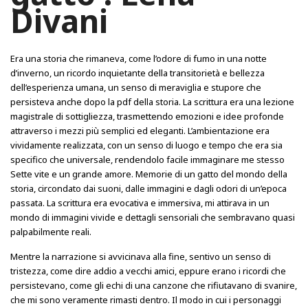
Divani
Era una storia che rimaneva, come l’odore di fumo in una notte
d’inverno, un ricordo inquietante della transitorietà e bellezza
dell’esperienza umana, un senso di meraviglia e stupore che
persisteva anche dopo la pdf della storia. La scrittura era una lezione
magistrale di sottigliezza, trasmettendo emozioni e idee profonde
attraverso i mezzi più semplici ed eleganti. L’ambientazione era
vividamente realizzata, con un senso di luogo e tempo che era sia
specifico che universale, rendendolo facile immaginare me stesso
Sette vite e un grande amore. Memorie di un gatto del mondo della
storia, circondato dai suoni, dalle immagini e dagli odori di un’epoca
passata. La scrittura era evocativa e immersiva, mi attirava in un
mondo di immagini vivide e dettagli sensoriali che sembravano quasi
palpabilmente reali.
Mentre la narrazione si avvicinava alla fine, sentivo un senso di
tristezza, come dire addio a vecchi amici, eppure erano i ricordi che
persistevano, come gli echi di una canzone che rifiutavano di svanire,
che mi sono veramente rimasti dentro. Il modo in cui i personaggi