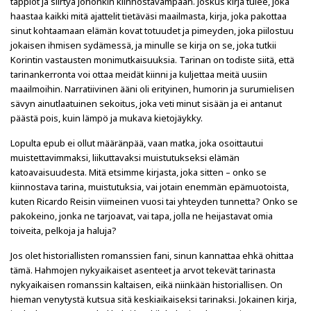
tappiot ja siirtyä johonkin kiinnostavampaan. Joskus kirja tulee, joka
haastaa kaikki mitä ajattelit tietäväsi maailmasta, kirja, joka pakottaa
sinut kohtaamaan elämän kovat totuudet ja pimeyden, joka piilostuu
jokaisen ihmisen sydämessä, ja minulle se kirja on se, joka tutkii
Korintin vastausten monimutkaisuuksia. Tarinan on todiste siitä, että
tarinankerronta voi ottaa meidät kiinni ja kuljettaa meitä uusiin
maailmoihin. Narratiivinen ääni oli erityinen, humorin ja surumielisen
sävyn ainutlaatuinen sekoitus, joka veti minut sisään ja ei antanut
päästä pois, kuin lämpö ja mukava kietojäykky.
Lopulta epub ei ollut määränpää, vaan matka, joka osoittautui
muistettavimmaksi, liikuttavaksi muistutukseksi elämän
katoavaisuudesta. Mitä etsimme kirjasta, joka sitten – onko se
kiinnostava tarina, muistutuksia, vai jotain enemmän epämuotoista,
kuten Ricardo Reisin viimeinen vuosi tai yhteyden tunnetta? Onko se
pakokeino, jonka ne tarjoavat, vai tapa, jolla ne heijastavat omia
toiveita, pelkoja ja haluja?
Jos olet historiallisten romanssien fani, sinun kannattaa ehkä ohittaa
tämä. Hahmojen nykyaikaiset asenteet ja arvot tekevät tarinasta
nykyaikaisen romanssin kaltaisen, eikä niinkään historiallisen. On
hieman venytystä kutsua sitä keskiaikaiseksi tarinaksi. Jokainen kirja,