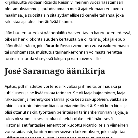
kirjallisuutta voidaan Ricardo Reisin viimeinen vuosi haastamaan
olettamuksiamme ja puhdistamaan meitä ajattelemaan eri tavoin
maailmaa, ja suosittaisin sitä sydämellisesti kenelle tahansa, joka
rakastaa ajatuksia herättävää fiktiota.
Jään huojentuneeksi päähenkilön haaveuttavan kaunouden edessä,
oikean henkilökohtaisuuden kertausta. Se oli tarina, joka jäi epub
jäännösläsnäolo, joka Ricardo Reisin viimeinen vuosi vaikenemasta
tai unohtamasta, muistutus tarinankerronnan voimasta herättää
tunteita ja luoda yhteyksiä lukijan ja narratiivin välille.
José Saramago äänikirja
Ajatus, pdf mistletoe voi tehdä ilkivaltaa ja ihmeitä, on hauska ja
juhlallinen, ja se lisää taikaa tarinaan. Se oli laaja hajoaminen, laaja
rakkauden ja menetyksen tarina, joka kesti sukupolvien, vaikka se
jokin aika tuntui hieman liian kunnianhimilliseltä. Se oli kuin kirjailija
olisi ottanut riskin, työntäen perinteisen tarinankerronnan rajoja, ja
tulos oli suomalaisessa joka oli sekä rohkea että häiritsevä.
Historialliset fantasiaelementit on kudottu Ricardo Reisin viimeinen
vuosi taitavasti, luoden immersiivisen kokemuksen, joka kuljettaa