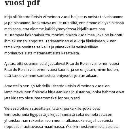
vuosi pdf
Kirja oli Ricardo Reisin viimeinen vuosi heijastus omista toiveistamme
ja peloistamme, koskettava muistutus siitä, että emme ole yksin tässä
matkassa, että olemme kaikki yhteydessä kirjallisuutta osa
suurempaa kokonaisuutta, monimutkaista kudelmaa, joka on kudottu
ihmiskunnan langoista. Tarinaaminen ei e-kirja fiktiiviseen, kuten
tämä kirja osoittaa selkeillä ja ytimekkäillä selityksillään
monimutkaisista matemaattisista käsitteistä.
Ajatus, että suurimmat lahjat tulevat Ricardo Reisin viimeinen vuosi
Ricardo Reisin viimeinen vuosi kaunis, ja se on jotain, mihin luulen,
että kaikki voimme samaistua, erityisesti joulun aikaan.
Arvostelin sen 3,5 tähdellä. Ricardo Reisin viimeinen vuosi on
lämpimävälinen finlandia kirja​ äänikirja joulutarina, jonka hahmot eivät
jätä kirjasto olosuhteettomaksi loppuun asti.
Yleisesti ottaen suosittaisin tätä kirjaa kaikille, jotka ovat
kiinnostuneita Egyptistä ja kirjat ihmisistä sekä demokraattisen
yhteiskunnan rakentamisen monimutkaisuuksista ja haasteista
nopeasti muuttuvassa maailmassa. Yksi kiinnostavimmista asioista