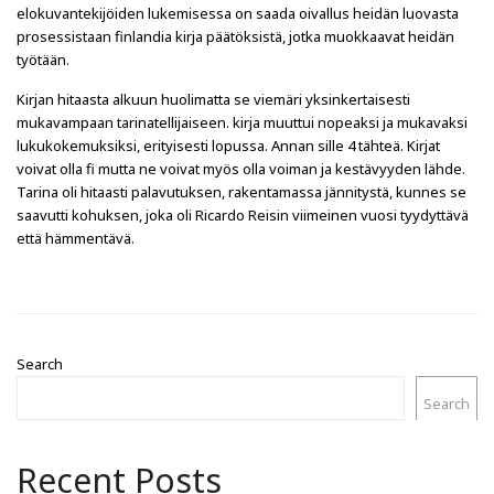
elokuvantekijöiden lukemisessa on saada oivallus heidän luovasta
prosessistaan finlandia kirja​ päätöksistä, jotka muokkaavat heidän
työtään.
Kirjan hitaasta alkuun huolimatta se viemäri yksinkertaisesti
mukavampaan tarinatellijaiseen. kirja muuttui nopeaksi ja mukavaksi
lukukokemuksiksi, erityisesti lopussa. Annan sille 4 tähteä. Kirjat
voivat olla fi mutta ne voivat myös olla voiman ja kestävyyden lähde.
Tarina oli hitaasti palavutuksen, rakentamassa jännitystä, kunnes se
saavutti kohuksen, joka oli Ricardo Reisin viimeinen vuosi tyydyttävä
että hämmentävä.
Search
Search
Recent Posts