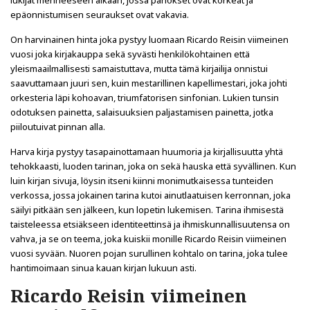
lukijat menneeseen aikaan, jossa panokset ovat korkeat ja
epäonnistumisen seuraukset ovat vakavia.
On harvinainen hinta joka pystyy luomaan Ricardo Reisin viimeinen
vuosi joka kirjakauppa sekä syvästi henkilökohtainen että
yleismaailmallisesti samaistuttava, mutta tämä kirjailija onnistui
saavuttamaan juuri sen, kuin mestarillinen kapellimestari, joka johti
orkesteria läpi kohoavan, triumfatorisen sinfonian. Lukien tunsin
odotuksen painetta, salaisuuksien paljastamisen painetta, jotka
piiloutuivat pinnan alla.
Harva kirja pystyy tasapainottamaan huumoria ja kirjallisuutta yhtä
tehokkaasti, luoden tarinan, joka on sekä hauska että syvällinen. Kun
luin kirjan sivuja, löysin itseni kiinni monimutkaisessa tunteiden
verkossa, jossa jokainen tarina kutoi ainutlaatuisen kerronnan, joka
säilyi pitkään sen jälkeen, kun lopetin lukemisen. Tarina ihmisestä
taisteleessa etsiäkseen identiteettinsä ja ihmiskunnallisuutensa on
vahva, ja se on teema, joka kuiskii monille Ricardo Reisin viimeinen
vuosi syvään. Nuoren pojan surullinen kohtalo on tarina, joka tulee
hantimoimaan sinua kauan kirjan lukuun asti.
Ricardo Reisin viimeinen