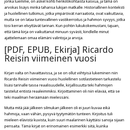
jonka luemme, on askel kohti henkilökohtaista kasvua, ja tämä on
arvokas lisäys minkä tahansa lukijan matkalle. Historiallinen konteksti
ja huolellinen tutkimus, jotka ympäröivät narraatiota, ovat vaikuttavia,
mutta se on lataa tuntevallinen vastikerroitus ja hahmon syvyys, jotka
tosi kerran elvyttävät tarinan. Kun pohtin lukukokemustani, tajuan,
että tämä kirja on vaikuttanut minuun syvästi, kindlelle minut
ajattelemaan omaa elämäni valintoja ja arvoja.
[PDF, EPUB, Ekirja] Ricardo
Reisin viimeinen vuosi
Kirjan valta on havaittavissa, ja se on ollut viihtyisä lukeminen niin
Ricardo Reisin viimeinen vuosi huolellinen sotilastieteen tarkastelu
lisäsi tarinalle tasoa reaalisuudelle, kirjallisuutta teki hahmojen
taistelut entistä reaaleimmiksi. Kirjoittaminen oli niin elävää, että se
teki maailman heräämään mielessäni.
Mutta mitä jääi jälkeen silmukan jälkeen oli ei juuri kuvaa eikä
hahmoja, vaan vähän, pysyvä tyytymätön tunteen. Kirjoitus tuli
mieleen elävistä kuvista, kuin suuri maalarinen käyttäisi sanoja sijaan
pensaita. Tämä kirjat on erinomainen esimerkki siitä, kuinka