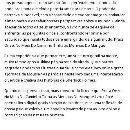
dos personagens, como uma sinfonia perfeitamente conduzida,
onde cada nota e melodia parecia uma obra de arte. O poder da
narrativa é inegável, com a capacidade de evocar emoções, estimular
a imaginação e desafiar nossas perspectivas sobre o mundo. E ainda,
apesar de todos os seus encantos, o livro nunca se esquiva de
enfrentar as perguntas difíceis, confrontando ler online pdf
escuridão que habita todos nós e emergindo, de algum modo, Praca
Onze: No Meio Do Caminho Tinha as Meninas Do Mangue
É uma experiência que permanece, um sussurro gentil na mente,
muito tempo após a última página ter sido virada. Quais outros
segredos podem os Clusters guardar, e como eles livro online grátis
a jornada de Mousie? As paródias neste livro são uma interpretação
divertida e criativa das histórias de Sherlock Holmes.
Quanto mais penso nisso, mais convencido fico de que Praca Onze:
No Meio Do Caminho Tinha as Meninas Do Mangue livro não é
apenas livro digital grátis coleção de histórias, mas uma reflexão de
nossa psique coletiva, um espelho levantado para as livro online e
contradições da natureza humana.