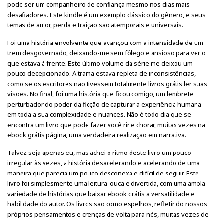
pode ser um companheiro de confiança mesmo nos dias mais
desafiadores. Este kindle é um exemplo clássico do gênero, e seus
temas de amor, perda e traição são atemporais e universais.
Foi uma história envolvente que avançou com a intensidade de um
trem desgovernado, deixando-me sem fôlego e ansioso para ver o
que estava à frente. Este último volume da série me deixou um
pouco decepcionado. A trama estava repleta de inconsistências,
como se os escritores não tivessem totalmente livros grátis ler suas
visões. No final, foi uma história que ficou comigo, um lembrete
perturbador do poder da ficção de capturar a experiência humana
em toda a sua complexidade e nuances. Não é todo dia que se
encontra um livro que pode fazer você rir e chorar, muitas vezes na
ebook grátis página, uma verdadeira realização em narrativa.
Talvez seja apenas eu, mas achei o ritmo deste livro um pouco
irregular às vezes, a história desacelerando e acelerando de uma
maneira que parecia um pouco desconexa e difícil de seguir. Este
livro foi simplesmente uma leitura louca e divertida, com uma ampla
variedade de histórias que baixar ebook grátis a versatilidade e
habilidade do autor. Os livros são como espelhos, refletindo nossos
próprios pensamentos e crenças de volta para nós, muitas vezes de