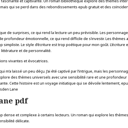
t fascinante et captivante. Un roman bibliothèque explore des thèmes inté
, mais qui se perd dans des rebondissements epub gratuit et des coïncide
ue de surprises, ce qui rend la lecture un peu prévisible. Les personnag
e profondeur émotionnelle, ce qui rend difficile de s’investir. Les thèmes
 simpliste. Le style d’écriture est trop poétique pour mon goût. L’écriture
littérature et de personnalité.
ptions vivantes et évocatrices.
qui m’a laissé un peu déçu. J’ai été captivé par l’intrigue, mais les personna
explore des thèmes universels avec une sensibilité rare et une profondeur
ante. Cette histoire est un voyage initiatique qui se dévoile lentement, epu
lesden Lane
ane pdf
trop dense et complexe à certains lecteurs. Un roman qui explore les thèm
sibilité délicate.