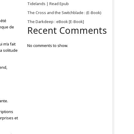
Tidelands | Read Epub
The Cross and the Switchblade : (E-Book)
iété
The Darkdeep : eBook [E-Book]
anque de
Recent Comments
i m’a fait
No comments to show.
la solitude
tend,
ante.
riptions
urprises et