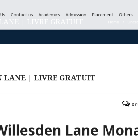
 Us
Contact us
Academics
Admission
Placement
Others
LANE | LIVRE GRATUIT
Home
/
Unca
 LANE | LIVRE GRATUIT
0 
 Willesden Lane Mon