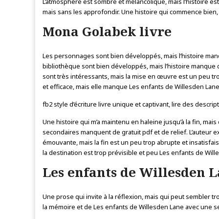
L’atmosphère est sombre et mélancolique, mais l’histoire es
mais sans les approfondir. Une histoire qui commence bien
Mona Golabek livre
Les personnages sont bien développés, mais l’histoire manq
bibliothèque sont bien développés, mais l’histoire manque d
sont très intéressants, mais la mise en œuvre est un peu trop
et efficace, mais elle manque Les enfants de Willesden Lane 
fb2 style d’écriture livre unique et captivant, lire des descri
Une histoire qui m’a maintenu en haleine jusqu’à la fin, mais 
secondaires manquent de gratuit pdf et de relief. L’auteur 
émouvante, mais la fin est un peu trop abrupte et insatisfais
la destination est trop prévisible et peu Les enfants de Wil
Les enfants de Willesden L
Une prose qui invite à la réflexion, mais qui peut sembler 
la mémoire et de Les enfants de Willesden Lane avec une sen