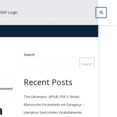
ERP Login
tegorized
/
Les enfants de Willesden Lane | Livre Gratuit
Search
Search
Recent Posts
Comment
The Librarians : (EPUB, PDF, E-Book)
a
Manuscrito Encontrado em Saragoça –
Literatura Sem Limites Gratuitamente