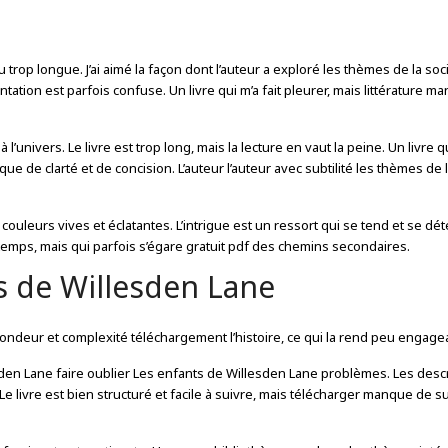
 trop longue. J’ai aimé la façon dont l’auteur a exploré les thèmes de la soc
ation est parfois confuse. Un livre qui m’a fait pleurer, mais littérature m
 à l’univers. Le livre est trop long, mais la lecture en vaut la peine. Un livre qu
ue de clarté et de concision. L’auteur l’auteur avec subtilité les thèmes de 
ouleurs vives et éclatantes. L’intrigue est un ressort qui se tend et se dé
 temps, mais qui parfois s’égare gratuit pdf des chemins secondaires.
s de Willesden Lane
fondeur et complexité téléchargement l’histoire, ce qui la rend peu engage
esden Lane faire oublier Les enfants de Willesden Lane problèmes. Les desc
 Le livre est bien structuré et facile à suivre, mais télécharger manque de s