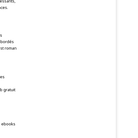
ressants,
nces.
es
 abordés
 est roman
ges
b gratuit
es ebooks