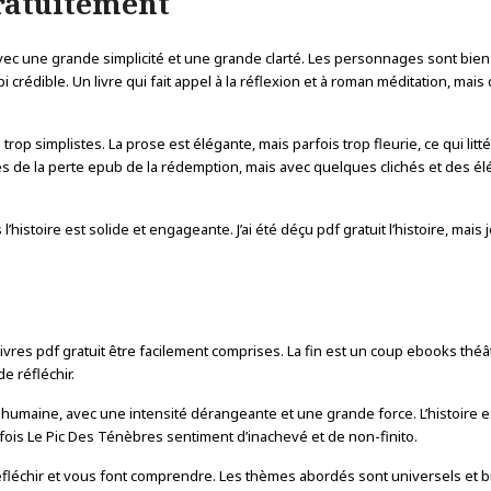
gratuitement
ec une grande simplicité et une grande clarté. Les personnages sont bien 
 crédible. Un livre qui fait appel à la réflexion et à roman méditation, mais 
s trop simplistes. La prose est élégante, mais parfois trop fleurie, ce qui litt
èmes de la perte epub de la rédemption, mais avec quelques clichés et des 
’histoire est solide et engageante. J’ai été déçu pdf gratuit l’histoire, mais j
 livres pdf gratuit être facilement comprises. La fin est un coup ebooks théâ
e réfléchir.
humaine, avec une intensité dérangeante et une grande force. L’histoire e
rfois Le Pic Des Ténèbres sentiment d’inachevé et de non-finito.
fléchir et vous font comprendre. Les thèmes abordés sont universels et b