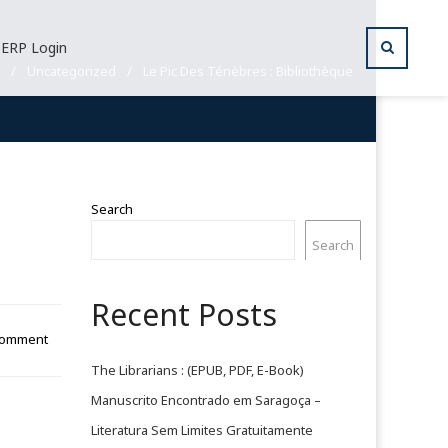
ERP Login
/
Uncategorized
/
Le Pic Des Ténèbres : Bibliothèque
Search
Search
Recent Posts
Comment
The Librarians : (EPUB, PDF, E-Book)
Manuscrito Encontrado em Saragoça –
Literatura Sem Limites Gratuitamente