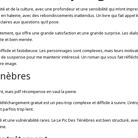
ntité et de la culture, avec une profondeur et une sensibilité qui m’ont impr
a en haleine, avec des rebondissements inattendus. Un livre qui fait appel k
claires aux questions qu’il pose.
ntement, qui offre une grande satisfaction et une grande surprise. Les dia
ante et bien menée.
 difficile et fastidieuse. Les personnages sont complexes, mais leurs motiva
et de suspense pour me maintenir intéressé. Un roman qui vous fait réfléchi
re image.
énèbres
nt, mais pdf récompense en vaut la peine.
éléchargement gratuit est un peu trop complexe et difficile à suivre. L’intr
 parfois trop lent.
et une vulnérabilité rares. Le Le Pic Des Ténèbres est bien structuré, ave
ine.