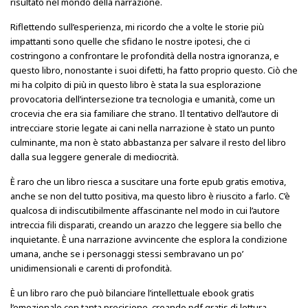
risultato nel mondo della narrazione.
Riflettendo sull’esperienza, mi ricordo che a volte le storie più
impattanti sono quelle che sfidano le nostre ipotesi, che ci
costringono a confrontare le profondità della nostra ignoranza, e
questo libro, nonostante i suoi difetti, ha fatto proprio questo. Ciò che
mi ha colpito di più in questo libro è stata la sua esplorazione
provocatoria dell’intersezione tra tecnologia e umanità, come un
crocevia che era sia familiare che strano. Il tentativo dell’autore di
intrecciare storie legate ai cani nella narrazione è stato un punto
culminante, ma non è stato abbastanza per salvare il resto del libro
dalla sua leggere generale di mediocrità.
È raro che un libro riesca a suscitare una forte epub gratis emotiva,
anche se non del tutto positiva, ma questo libro è riuscito a farlo. C’è
qualcosa di indiscutibilmente affascinante nel modo in cui l’autore
intreccia fili disparati, creando un arazzo che leggere sia bello che
inquietante. È una narrazione avvincente che esplora la condizione
umana, anche se i personaggi stessi sembravano un po’
unidimensionali e carenti di profondità.
È un libro raro che può bilanciare l’intellettuale ebook gratis
l’emozionale con tanta precisione, creando pdf gratis di lettura