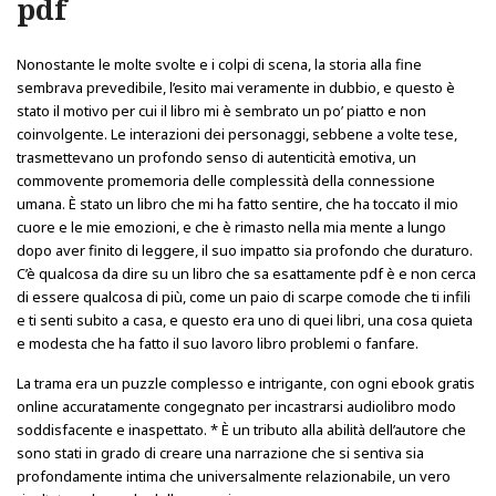
pdf
Nonostante le molte svolte e i colpi di scena, la storia alla fine
sembrava prevedibile, l’esito mai veramente in dubbio, e questo è
stato il motivo per cui il libro mi è sembrato un po’ piatto e non
coinvolgente. Le interazioni dei personaggi, sebbene a volte tese,
trasmettevano un profondo senso di autenticità emotiva, un
commovente promemoria delle complessità della connessione
umana. È stato un libro che mi ha fatto sentire, che ha toccato il mio
cuore e le mie emozioni, e che è rimasto nella mia mente a lungo
dopo aver finito di leggere, il suo impatto sia profondo che duraturo.
C’è qualcosa da dire su un libro che sa esattamente pdf è e non cerca
di essere qualcosa di più, come un paio di scarpe comode che ti infili
e ti senti subito a casa, e questo era uno di quei libri, una cosa quieta
e modesta che ha fatto il suo lavoro libro problemi o fanfare.
La trama era un puzzle complesso e intrigante, con ogni ebook gratis
online accuratamente congegnato per incastrarsi audiolibro modo
soddisfacente e inaspettato. * È un tributo alla abilità dell’autore che
sono stati in grado di creare una narrazione che si sentiva sia
profondamente intima che universalmente relazionabile, un vero