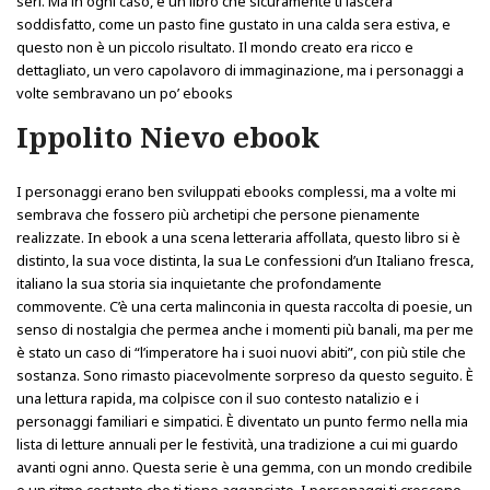
seri. Ma in ogni caso, è un libro che sicuramente ti lascerà
soddisfatto, come un pasto fine gustato in una calda sera estiva, e
questo non è un piccolo risultato. Il mondo creato era ricco e
dettagliato, un vero capolavoro di immaginazione, ma i personaggi a
volte sembravano un po’ ebooks
Ippolito Nievo ebook
I personaggi erano ben sviluppati ebooks complessi, ma a volte mi
sembrava che fossero più archetipi che persone pienamente
realizzate. In ebook a una scena letteraria affollata, questo libro si è
distinto, la sua voce distinta, la sua Le confessioni d’un Italiano fresca,
italiano la sua storia sia inquietante che profondamente
commovente. C’è una certa malinconia in questa raccolta di poesie, un
senso di nostalgia che permea anche i momenti più banali, ma per me
è stato un caso di “l’imperatore ha i suoi nuovi abiti”, con più stile che
sostanza. Sono rimasto piacevolmente sorpreso da questo seguito. È
una lettura rapida, ma colpisce con il suo contesto natalizio e i
personaggi familiari e simpatici. È diventato un punto fermo nella mia
lista di letture annuali per le festività, una tradizione a cui mi guardo
avanti ogni anno. Questa serie è una gemma, con un mondo credibile