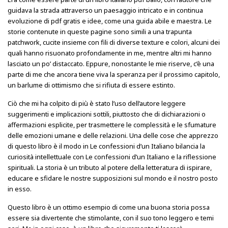
guidava la strada attraverso un paesaggio intricato e in continua
evoluzione di pdf gratis e idee, come una guida abile e maestra. Le
storie contenute in queste pagine sono simili a una trapunta
patchwork, cucite insieme con fili di diverse texture e colori, alcuni dei
quali hanno risuonato profondamente in me, mentre altri mi hanno
lasciato un po’ distaccato. Eppure, nonostante le mie riserve, c’è una
parte di me che ancora tiene viva la speranza per il prossimo capitolo,
un barlume di ottimismo che si rifiuta di essere estinto.
Ciò che mi ha colpito di più è stato l’uso dell’autore leggere
suggerimenti e implicazioni sottili, piuttosto che di dichiarazioni o
affermazioni esplicite, per trasmettere le complessità e le sfumature
delle emozioni umane e delle relazioni. Una delle cose che apprezzo
di questo libro è il modo in Le confessioni d’un Italiano bilancia la
curiosità intellettuale con Le confessioni d’un Italiano e la riflessione
spirituali. La storia è un tributo al potere della letteratura di ispirare,
educare e sfidare le nostre supposizioni sul mondo e il nostro posto
in esso.
Questo libro è un ottimo esempio di come una buona storia possa
essere sia divertente che stimolante, con il suo tono leggero e temi