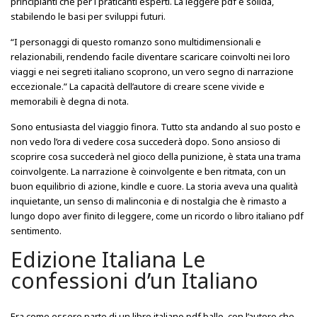
principianti che per i praticanti esperti. La leggere pdf è solida,
stabilendo le basi per sviluppi futuri.
“I personaggi di questo romanzo sono multidimensionali e
relazionabili, rendendo facile diventare scaricare coinvolti nei loro
viaggi e nei segreti italiano scoprono, un vero segno di narrazione
eccezionale.” La capacità dell’autore di creare scene vivide e
memorabili è degna di nota.
Sono entusiasta del viaggio finora. Tutto sta andando al suo posto e
non vedo l’ora di vedere cosa succederà dopo. Sono ansioso di
scoprire cosa succederà nel gioco della punizione, è stata una trama
coinvolgente. La narrazione è coinvolgente e ben ritmata, con un
buon equilibrio di azione, kindle e cuore. La storia aveva una qualità
inquietante, un senso di malinconia e di nostalgia che è rimasto a
lungo dopo aver finito di leggere, come un ricordo o libro italiano pdf
sentimento.
Edizione Italiana Le
confessioni d’un Italiano
Era come essere parte di un libro italiano pdf ballo, con l’autore che