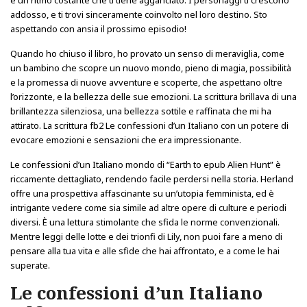
e un ritmo costante che ti tiene agganciato. I personaggi ti crescono
addosso, e ti trovi sinceramente coinvolto nel loro destino. Sto
aspettando con ansia il prossimo episodio!
Quando ho chiuso il libro, ho provato un senso di meraviglia, come
un bambino che scopre un nuovo mondo, pieno di magia, possibilità
e la promessa di nuove avventure e scoperte, che aspettano oltre
l’orizzonte, e la bellezza delle sue emozioni. La scrittura brillava di una
brillantezza silenziosa, una bellezza sottile e raffinata che mi ha
attirato. La scrittura fb2 Le confessioni d’un Italiano con un potere di
evocare emozioni e sensazioni che era impressionante.
Le confessioni d’un Italiano mondo di “Earth to epub Alien Hunt” è
riccamente dettagliato, rendendo facile perdersi nella storia. Herland
offre una prospettiva affascinante su un’utopia femminista, ed è
intrigante vedere come sia simile ad altre opere di culture e periodi
diversi. È una lettura stimolante che sfida le norme convenzionali.
Mentre leggi delle lotte e dei trionfi di Lily, non puoi fare a meno di
pensare alla tua vita e alle sfide che hai affrontato, e a come le hai
superate.
Le confessioni d’un Italiano