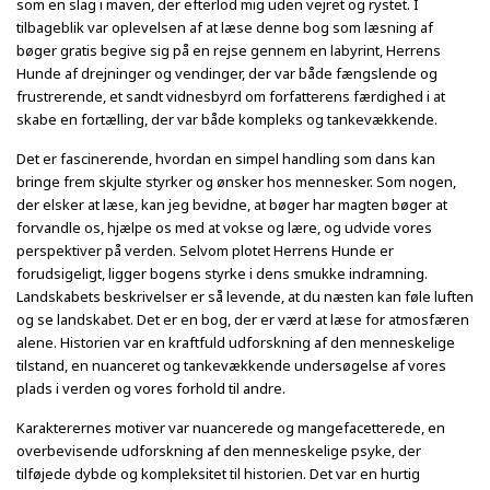
som en slag i maven, der efterlod mig uden vejret og rystet. I
tilbageblik var oplevelsen af at læse denne bog som læsning af
bøger gratis begive sig på en rejse gennem en labyrint, Herrens
Hunde af drejninger og vendinger, der var både fængslende og
frustrerende, et sandt vidnesbyrd om forfatterens færdighed i at
skabe en fortælling, der var både kompleks og tankevækkende.
Det er fascinerende, hvordan en simpel handling som dans kan
bringe frem skjulte styrker og ønsker hos mennesker. Som nogen,
der elsker at læse, kan jeg bevidne, at bøger har magten bøger at
forvandle os, hjælpe os med at vokse og lære, og udvide vores
perspektiver på verden. Selvom plotet Herrens Hunde er
forudsigeligt, ligger bogens styrke i dens smukke indramning.
Landskabets beskrivelser er så levende, at du næsten kan føle luften
og se landskabet. Det er en bog, der er værd at læse for atmosfæren
alene. Historien var en kraftfuld udforskning af den menneskelige
tilstand, en nuanceret og tankevækkende undersøgelse af vores
plads i verden og vores forhold til andre.
Karakterernes motiver var nuancerede og mangefacetterede, en
overbevisende udforskning af den menneskelige psyke, der
tilføjede dybde og kompleksitet til historien. Det var en hurtig