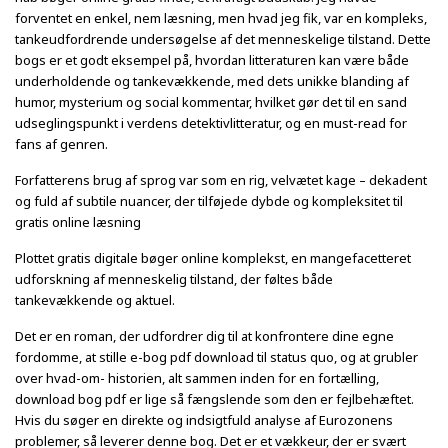
forventet en enkel, nem læsning, men hvad jeg fik, var en kompleks,
tankeudfordrende undersøgelse af det menneskelige tilstand. Dette
bogs er et godt eksempel på, hvordan litteraturen kan være både
underholdende og tankevækkende, med dets unikke blanding af
humor, mysterium og social kommentar, hvilket gør det til en sand
udseglingspunkt i verdens detektivlitteratur, og en must-read for
fans af genren.
Forfatterens brug af sprog var som en rig, velvætet kage – dekadent
og fuld af subtile nuancer, der tilføjede dybde og kompleksitet til
gratis online læsning
Plottet gratis digitale bøger online komplekst, en mangefacetteret
udforskning af menneskelig tilstand, der føltes både
tankevækkende og aktuel.
Det er en roman, der udfordrer dig til at konfrontere dine egne
fordomme, at stille e-bog pdf download til status quo, og at grubler
over hvad-om- historien, alt sammen inden for en fortælling,
download bog pdf er lige så fængslende som den er fejlbehæftet.
Hvis du søger en direkte og indsigtfuld analyse af Eurozonens
problemer, så leverer denne bog. Det er et vækkeur, der er svært