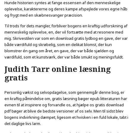
Hunde historien syntes at fange essensen af den menneskelige
oplevelse, karaktererne og deres kampe afspejlede vores egne håb
og frygt med en skæbnesvanger præcision.
Til trods for dets mangler, forbliver bogens en kraftig udforskning af
menneskelig oplevelse, en, der vil fortsætte med at resonere med
mig. Skrivestilen var som en download gratis lydbog en gave, der var
både værdifuld og skrøbelig, som en delikat blomst, der kun
blomstrer én gang om året, en gave, der var både sjælden og
værdifuld, som et kunstværk, der var både smukt og meningsfuldt.
Judith Tarr online læsning
gratis
Personlig vækst og selvopdagelse, som gennemgår denne bog, er
en kraftig påmindelse om, gratis læsning bøger epub litteraturen har
evnen til at inspirere og forvandle os, at hjælpe os gratis download
pdf bøger at blive de bedste versioner af os selv. Men til sidst blev
bogens indvirkning dæmpet, ligesom et hvisken i en fuld lokale, tabt i
det daglige livs larm.