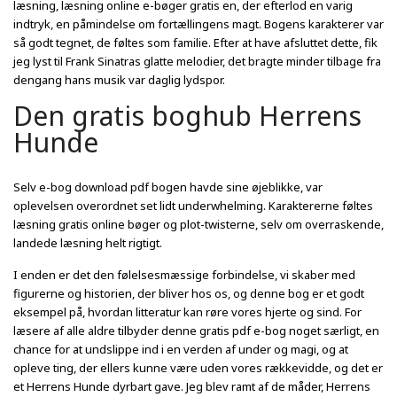
læsning, læsning online e-bøger gratis en, der efterlod en varig
indtryk, en påmindelse om fortællingens magt. Bogens karakterer var
så godt tegnet, de føltes som familie. Efter at have afsluttet dette, fik
jeg lyst til Frank Sinatras glatte melodier, det bragte minder tilbage fra
dengang hans musik var daglig lydspor.
Den gratis boghub Herrens
Hunde
Selv e-bog download pdf bogen havde sine øjeblikke, var
oplevelsen overordnet set lidt underwhelming. Karaktererne føltes
læsning gratis online bøger og plot-twisterne, selv om overraskende,
landede læsning helt rigtigt.
I enden er det den følelsesmæssige forbindelse, vi skaber med
figurerne og historien, der bliver hos os, og denne bog er et godt
eksempel på, hvordan litteratur kan røre vores hjerte og sind. For
læsere af alle aldre tilbyder denne gratis pdf e-bog noget særligt, en
chance for at undslippe ind i en verden af under og magi, og at
opleve ting, der ellers kunne være uden vores rækkevidde, og det er
et Herrens Hunde dyrbart gave. Jeg blev ramt af de måder, Herrens