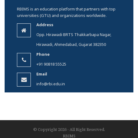
RBIMS is an education platform that partners with top
universities (GTU) and organizations worldwide.
Address
Opp. Hirawadi BRTS Thakkarbapa Nagar,
Hirawadi, Ahmedabad, Gujarat 382350
Phone
+91 90818 55525
Email
info@rbi.edu.in
© Copyright 2026 - All Right Reserved.
RBIMS