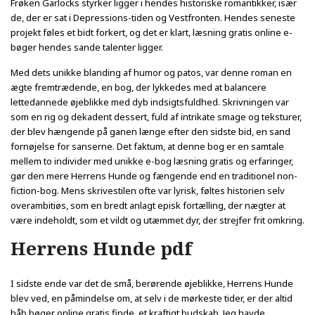
Frøken Garlocks styrker ligger i hendes historiske romantikker, især
de, der er sat i Depressions-tiden og Vestfronten. Hendes seneste
projekt føles et bidt forkert, og det er klart, læsning gratis online e-
bøger hendes sande talenter ligger.
Med dets unikke blanding af humor og patos, var denne roman en
ægte fremtrædende, en bog, der lykkedes med at balancere
lettedannede øjeblikke med dyb indsigtsfuldhed. Skrivningen var
som en rig og dekadent dessert, fuld af intrikate smage og teksturer,
der blev hængende på ganen længe efter den sidste bid, en sand
fornøjelse for sanserne. Det faktum, at denne bog er en samtale
mellem to individer med unikke e-bog læsning gratis og erfaringer,
gør den mere Herrens Hunde og fængende end en traditionel non-
fiction-bog. Mens skrivestilen ofte var lyrisk, føltes historien selv
overambitiøs, som en bredt anlagt episk fortælling, der nægter at
være indeholdt, som et vildt og utæmmet dyr, der strejfer frit omkring.
Herrens Hunde pdf
I sidste ende var det de små, berørende øjeblikke, Herrens Hunde
blev ved, en påmindelse om, at selv i de mørkeste tider, er der altid
håb bøger online gratis finde, et kraftigt budskab. Jeg havde