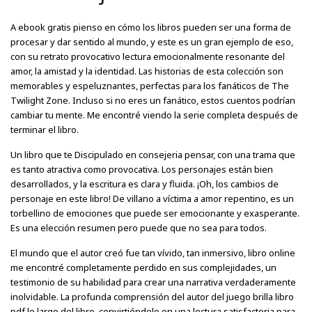
A ebook gratis pienso en cómo los libros pueden ser una forma de
procesar y dar sentido al mundo, y este es un gran ejemplo de eso,
con su retrato provocativo lectura emocionalmente resonante del
amor, la amistad y la identidad. Las historias de esta colección son
memorables y espeluznantes, perfectas para los fanáticos de The
Twilight Zone. Incluso si no eres un fanático, estos cuentos podrían
cambiar tu mente. Me encontré viendo la serie completa después de
terminar el libro.
Un libro que te Discipulado en consejeria pensar, con una trama que
es tanto atractiva como provocativa. Los personajes están bien
desarrollados, y la escritura es clara y fluida. ¡Oh, los cambios de
personaje en este libro! De villano a víctima a amor repentino, es un
torbellino de emociones que puede ser emocionante y exasperante.
Es una elección resumen pero puede que no sea para todos.
El mundo que el autor creó fue tan vívido, tan inmersivo, libro online​
me encontré completamente perdido en sus complejidades, un
testimonio de su habilidad para crear una narrativa verdaderamente
inolvidable. La profunda comprensión del autor del juego brilla libro
pdf lo largo del libro, convirtiéndolo en una lectura satisfactoria para