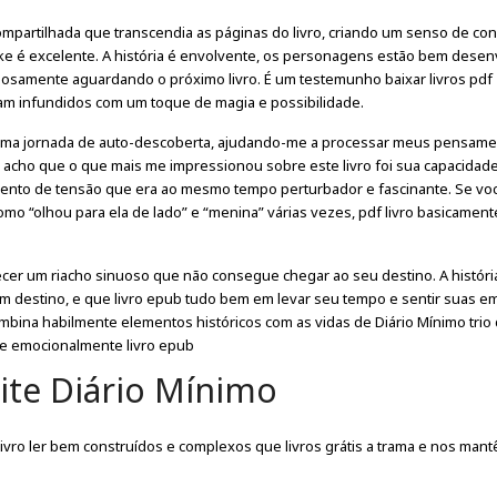
mpartilhada que transcendia as páginas do livro, criando um senso de c
ke é excelente. A história é envolvente, os personagens estão bem desen
ansiosamente aguardando o próximo livro. É um testemunho baixar livros pdf
am infundidos com um toque de magia e possibilidade.
m uma jornada de auto-descoberta, ajudando-me a processar meus pensame
 acho que o que mais me impressionou sobre este livro foi sua capacidad
imento de tensão que era ao mesmo tempo perturbador e fascinante. Se v
omo “olhou para ela de lado” e “menina” várias vezes, pdf livro basicament
parecer um riacho sinuoso que não consegue chegar ao seu destino. A históri
m destino, e que livro epub tudo bem em levar seu tempo e sentir suas e
ombina habilmente elementos históricos com as vidas de Diário Mínimo trio 
 e emocionalmente livro epub
ite Diário Mínimo
 livro ler bem construídos e complexos que livros grátis a trama e nos man