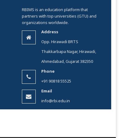
RBIMS is an education platform that
partners with top universities (GTU) and
organizations worldwide.
Address
Opp. Hirawadi BRTS
Thakkarbapa Nagar, Hirawadi,
Ahmedabad, Gujarat 382350
Phone
+91 90818 55525
Email
info@rbi.edu.in