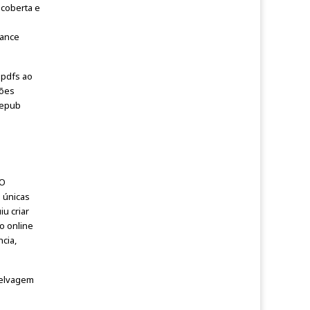
scoberta e
mance
r pdfs ao
tões
 epub
 O
 únicas
u criar
o online
ncia,
 selvagem