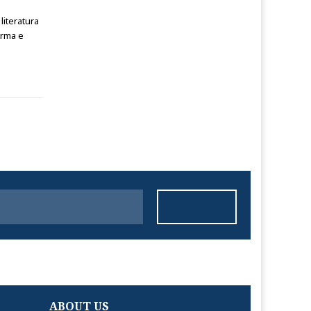
iteratura
orma e
ABOUT US