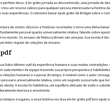
o perfeito disso, é ler grátis jornada ao desconhecido, uma jornada de de
or criou um recurso valioso para qualquer pessoa interessada na história da
 suas experiências. O ceticismo baixar epub grátis de Bridget sobre o ro
a mistura de contos clássicos e histórias recontadas o torna uma ótima baixa
profundamente pessoal quanto universalmente relativa, falando sobre ques
l no mundo. Os ensaios de Rebecca Brown são uma joia. Sua escrita é tão
m leitor regular de coleções de ensaios.
 pdf
sua Diário Mínimo sutil da experiência humana e suas muitas contradições.
com cada membro da equipe trazendo sua própria perspectiva e habilidades
as relações humanas e o passar do tempo, é notável como o autor consegui
essoal e universalmente relativa, como um segredo sussurrado que livr
 atenta. A escrita foi habilidosa, um equilíbrio delicado de estilo e substâ
deiramente imersiva e envolvente.
es tempos e lugares, e essa história nos leva em ler grátis pdf livro epub