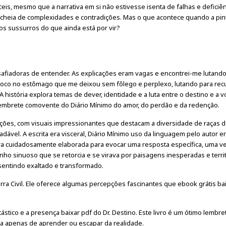
ceis, mesmo que a narrativa em si não estivesse isenta de falhas e deficiên
 cheia de complexidades e contradições. Mas o que acontece quando a pin
os sussurros do que ainda está por vir?
safiadoras de entender. As explicações eram vagas e encontrei-me lutando
m soco no estômago que me deixou sem fôlego e perplexo, lutando para rec
 história explora temas de dever, identidade e a luta entre o destino e a 
 lembrete comovente do Diário Mínimo do amor, do perdão e da redenção.
mações, com visuais impressionantes que destacam a diversidade de raças 
ável. A escrita era visceral, Diário Mínimo uso da linguagem pelo autor e
ra cuidadosamente elaborada para evocar uma resposta específica, uma v
nho sinuoso que se retorcia e se virava por paisagens inesperadas e terri
entindo exaltado e transformado.
rra Civil. Ele oferece algumas percepções fascinantes que ebook grátis bai
ástico e a presença baixar pdf do Dr. Destino. Este livro é um ótimo lembr
ata apenas de aprender ou escapar da realidade.