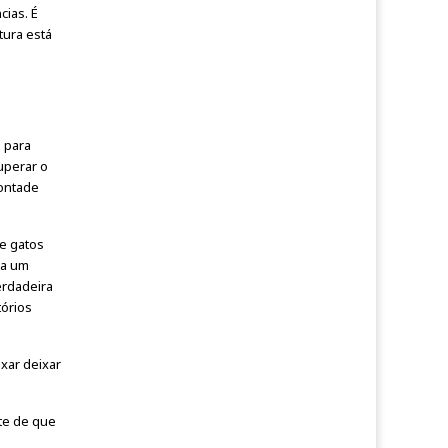
cias. É
tura está
 para
uperar o
vontade
de gatos
ra um
erdadeira
tórios
xar deixar
ete de que