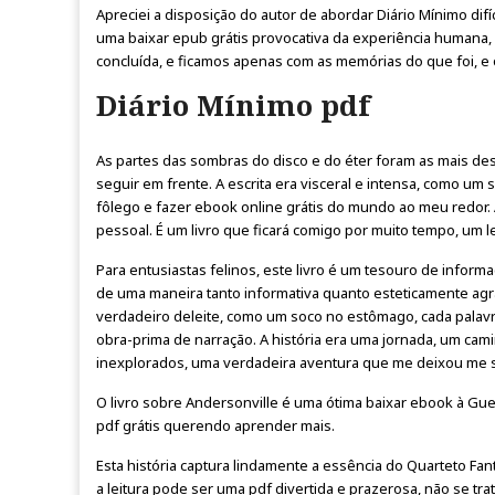
Apreciei a disposição do autor de abordar Diário Mínimo difí
uma baixar epub grátis provocativa da experiência humana,
concluída, e ficamos apenas com as memórias do que foi, e 
Diário Mínimo pdf
As partes das sombras do disco e do éter foram as mais de
seguir em frente. A escrita era visceral e intensa, como u
fôlego e fazer ebook online grátis do mundo ao meu redor. A
pessoal. É um livro que ficará comigo por muito tempo, um
Para entusiastas felinos, este livro é um tesouro de infor
de uma maneira tanto informativa quanto esteticamente agrad
verdadeiro deleite, como um soco no estômago, cada palav
obra-prima de narração. A história era uma jornada, um cami
inexplorados, uma verdadeira aventura que me deixou me s
O livro sobre Andersonville é uma ótima baixar ebook à Gue
pdf grátis querendo aprender mais.
Esta história captura lindamente a essência do Quarteto Fant
a leitura pode ser uma pdf divertida e prazerosa, não se tr