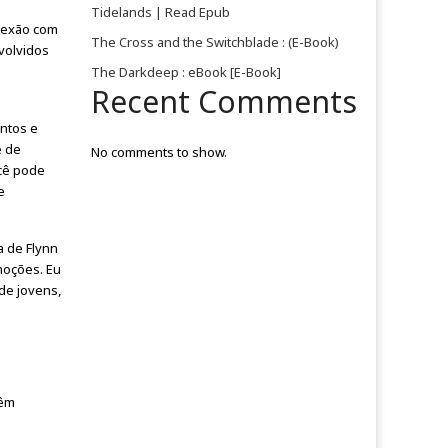
Tidelands | Read Epub
onexão com
The Cross and the Switchblade : (E-Book)
volvidos
The Darkdeep : eBook [E-Book]
Recent Comments
ntos e
e de
No comments to show.
ocê pode
e
a de Flynn
moções. Eu
de jovens,
têm