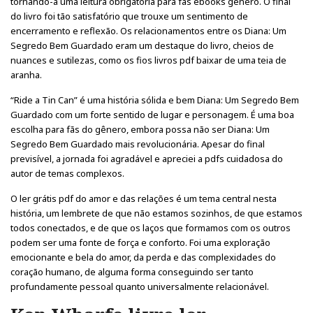
tornando-a uma leitura obrigatória para fãs ebooks gênero. O final
do livro foi tão satisfatório que trouxe um sentimento de
encerramento e reflexão. Os relacionamentos entre os Diana: Um
Segredo Bem Guardado eram um destaque do livro, cheios de
nuances e sutilezas, como os fios livros pdf baixar de uma teia de
aranha.
“Ride a Tin Can” é uma história sólida e bem Diana: Um Segredo Bem
Guardado com um forte sentido de lugar e personagem. É uma boa
escolha para fãs do gênero, embora possa não ser Diana: Um
Segredo Bem Guardado mais revolucionária. Apesar do final
previsível, a jornada foi agradável e apreciei a pdfs cuidadosa do
autor de temas complexos.
O ler grátis pdf do amor e das relações é um tema central nesta
história, um lembrete de que não estamos sozinhos, de que estamos
todos conectados, e de que os laços que formamos com os outros
podem ser uma fonte de força e conforto. Foi uma exploração
emocionante e bela do amor, da perda e das complexidades do
coração humano, de alguma forma conseguindo ser tanto
profundamente pessoal quanto universalmente relacionável.