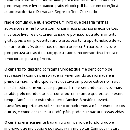
personagens e livros baixar grátis ebook pdf baixar em direção à
autodescoberta e Diana: Um Segredo Bem Guardado
Não é comum que eu encontre um livro que desafia minhas
suposições e me força a confrontar meus próprios preconceitos,
mas este livro fez exatamente isso, e por isso, sou eternamente
grato, pois é um presente raro e precioso ter a oportunidade de ver
o mundo através dos olhos de outra pessoa. Eu apreciei a voz e
perspectiva únicas do autor, que trouxe uma perspectiva fresca e
emocionais para o gênero.
O cenário foi descrito com tanta vividez que me senti como se
estivesse lá com os personagens, vivenciando sua jornada em
primeira mão. Tenho que admitir, estava um pouco cético no início,
mas à medida que virava as páginas, fui me sentindo cada vez mais
atraído pelo mundo que o autor criou, um mundo que era ao mesmo
tempo fantástico e estranhamente familiar. A história levanta
questões importantes sobre como percebemos a nós mesmos e aos
outros, e como essas leitura pdf grátis podem impactar nossas vidas.
O cenário era ricamente baixar livro um pano de fundo vívido e
imersivo que me atraía e se recusava a me soltar. Com sua mistura