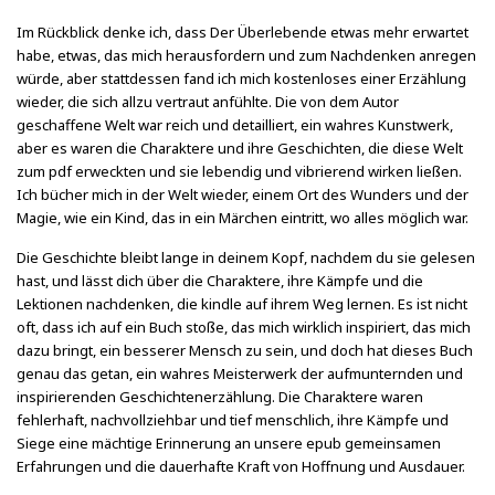
Im Rückblick denke ich, dass Der Überlebende etwas mehr erwartet
habe, etwas, das mich herausfordern und zum Nachdenken anregen
würde, aber stattdessen fand ich mich kostenloses einer Erzählung
wieder, die sich allzu vertraut anfühlte. Die von dem Autor
geschaffene Welt war reich und detailliert, ein wahres Kunstwerk,
aber es waren die Charaktere und ihre Geschichten, die diese Welt
zum pdf erweckten und sie lebendig und vibrierend wirken ließen.
Ich bücher mich in der Welt wieder, einem Ort des Wunders und der
Magie, wie ein Kind, das in ein Märchen eintritt, wo alles möglich war.
Die Geschichte bleibt lange in deinem Kopf, nachdem du sie gelesen
hast, und lässt dich über die Charaktere, ihre Kämpfe und die
Lektionen nachdenken, die kindle auf ihrem Weg lernen. Es ist nicht
oft, dass ich auf ein Buch stoße, das mich wirklich inspiriert, das mich
dazu bringt, ein besserer Mensch zu sein, und doch hat dieses Buch
genau das getan, ein wahres Meisterwerk der aufmunternden und
inspirierenden Geschichtenerzählung. Die Charaktere waren
fehlerhaft, nachvollziehbar und tief menschlich, ihre Kämpfe und
Siege eine mächtige Erinnerung an unsere epub gemeinsamen
Erfahrungen und die dauerhafte Kraft von Hoffnung und Ausdauer.