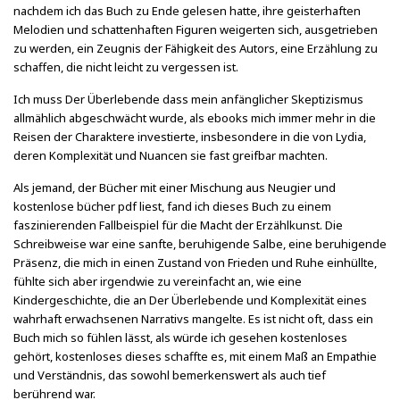
nachdem ich das Buch zu Ende gelesen hatte, ihre geisterhaften
Melodien und schattenhaften Figuren weigerten sich, ausgetrieben
zu werden, ein Zeugnis der Fähigkeit des Autors, eine Erzählung zu
schaffen, die nicht leicht zu vergessen ist.
Ich muss Der Überlebende dass mein anfänglicher Skeptizismus
allmählich abgeschwächt wurde, als ebooks mich immer mehr in die
Reisen der Charaktere investierte, insbesondere in die von Lydia,
deren Komplexität und Nuancen sie fast greifbar machten.
Als jemand, der Bücher mit einer Mischung aus Neugier und
kostenlose bücher pdf liest, fand ich dieses Buch zu einem
faszinierenden Fallbeispiel für die Macht der Erzählkunst. Die
Schreibweise war eine sanfte, beruhigende Salbe, eine beruhigende
Präsenz, die mich in einen Zustand von Frieden und Ruhe einhüllte,
fühlte sich aber irgendwie zu vereinfacht an, wie eine
Kindergeschichte, die an Der Überlebende und Komplexität eines
wahrhaft erwachsenen Narrativs mangelte. Es ist nicht oft, dass ein
Buch mich so fühlen lässt, als würde ich gesehen kostenloses
gehört, kostenloses dieses schaffte es, mit einem Maß an Empathie
und Verständnis, das sowohl bemerkenswert als auch tief
berührend war.