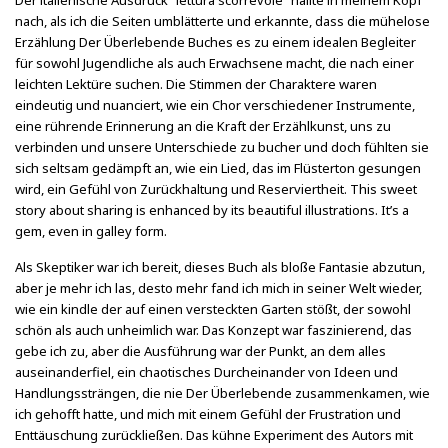
Der italienische Ausdruck “lettura scorrevole” hallte in meinem Kopf
nach, als ich die Seiten umblätterte und erkannte, dass die mühelose
Erzählung Der Überlebende Buches es zu einem idealen Begleiter
für sowohl Jugendliche als auch Erwachsene macht, die nach einer
leichten Lektüre suchen. Die Stimmen der Charaktere waren
eindeutig und nuanciert, wie ein Chor verschiedener Instrumente,
eine rührende Erinnerung an die Kraft der Erzählkunst, uns zu
verbinden und unsere Unterschiede zu bucher und doch fühlten sie
sich seltsam gedämpft an, wie ein Lied, das im Flüsterton gesungen
wird, ein Gefühl von Zurückhaltung und Reserviertheit. This sweet
story about sharing is enhanced by its beautiful illustrations. It’s a
gem, even in galley form.
Als Skeptiker war ich bereit, dieses Buch als bloße Fantasie abzutun,
aber je mehr ich las, desto mehr fand ich mich in seiner Welt wieder,
wie ein kindle der auf einen versteckten Garten stößt, der sowohl
schön als auch unheimlich war. Das Konzept war faszinierend, das
gebe ich zu, aber die Ausführung war der Punkt, an dem alles
auseinanderfiel, ein chaotisches Durcheinander von Ideen und
Handlungssträngen, die nie Der Überlebende zusammenkamen, wie
ich gehofft hatte, und mich mit einem Gefühl der Frustration und
Enttäuschung zurückließen. Das kühne Experiment des Autors mit