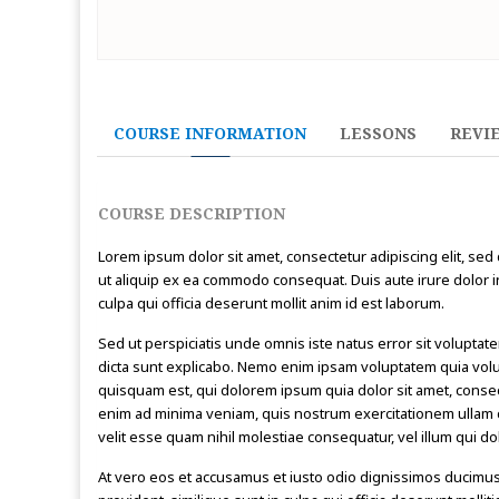
COURSE INFORMATION
LESSONS
REVI
COURSE DESCRIPTION
Lorem ipsum dolor sit amet, consectetur adipiscing elit, sed
ut aliquip ex ea commodo consequat. Duis aute irure dolor in 
culpa qui officia deserunt mollit anim id est laborum.
Sed ut perspiciatis unde omnis iste natus error sit volupta
dicta sunt explicabo. Nemo enim ipsam voluptatem quia volu
quisquam est, qui dolorem ipsum quia dolor sit amet, conse
enim ad minima veniam, quis nostrum exercitationem ullam c
velit esse quam nihil molestiae consequatur, vel illum qui d
At vero eos et accusamus et iusto odio dignissimos ducimus 