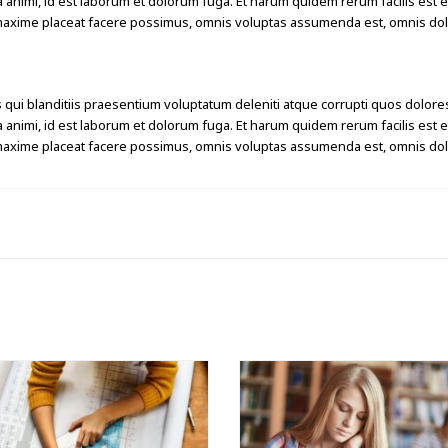
tia animi, id est laborum et dolorum fuga. Et harum quidem rerum facilis est 
 maxime placeat facere possimus, omnis voluptas assumenda est, omnis dol
qui blanditiis praesentium voluptatum deleniti atque corrupti quos dolores
tia animi, id est laborum et dolorum fuga. Et harum quidem rerum facilis est 
 maxime placeat facere possimus, omnis voluptas assumenda est, omnis dol