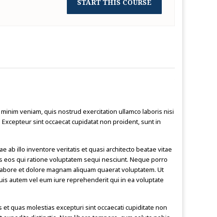
START THIS COURSE
minim veniam, quis nostrud exercitation ullamco laboris nisi
. Excepteur sint occaecat cupidatat non proident, sunt in
b illo inventore veritatis et quasi architecto beatae vitae
es eos qui ratione voluptatem sequi nesciunt. Neque porro
t labore et dolore magnam aliquam quaerat voluptatem. Ut
uis autem vel eum iure reprehenderit qui in ea voluptate
 et quas molestias excepturi sint occaecati cupiditate non