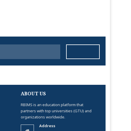
ABOUT US
RBIMS is an education platform that
partners with top universities (GTU) and
organizations worldwide.
Address