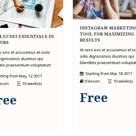
INSTAGRAM MARKETING
TOOL FOR MAXIMIZING
5/CSS3 ESSENTIALS IN
RESULTS
OURS
At vero eos et accusamus et iu
o eos et accusamus et iusto
odio dignissimos ducimus qui
dignissimos ducimus qui
blanditiis praesentium volupt
itiis praesentium voluptatum
Starting from
Mar, 18 2017
rting from
May, 12 2017
0 lesson
10 week(s)
esson
10 week(s)
Free
ree