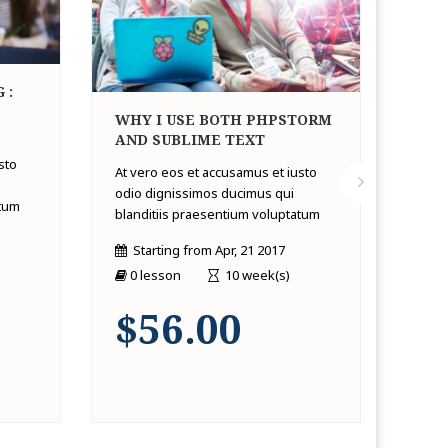
 :
WHY I USE BOTH PHPSTORM
BUI
AND SUBLIME TEXT
WIT
MIC
sto
At vero eos et accusamus et iusto
At ve
odio dignissimos ducimus qui
atum
odio 
blanditiis praesentium voluptatum
bland
Starting from
Apr, 21 2017
St
0 lesson
10 week(s)
0 
$56.00
$