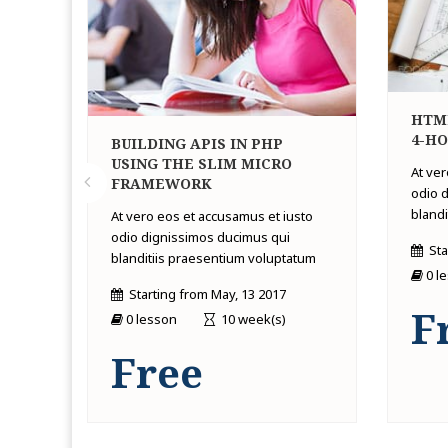
HTML
ALS:
4-H
BUILDING APIS IN PHP
USING THE SLIM MICRO
At ver
FRAMEWORK
sto
odio 
bland
At vero eos et accusamus et iusto
tum
odio dignissimos ducimus qui
Sta
blanditiis praesentium voluptatum
0 l
Starting from
May, 13 2017
F
0 lesson
10 week(s)
Free