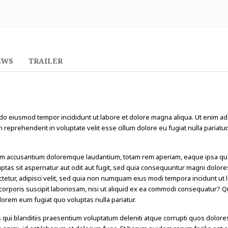
EWS
TRAILER
 do eiusmod tempor incididunt ut labore et dolore magna aliqua. Ut enim ad 
reprehenderit in voluptate velit esse cillum dolore eu fugiat nulla pariatur
tem accusantium doloremque laudantium, totam rem aperiam, eaque ipsa quae a
ptas sit aspernatur aut odit aut fugit, sed quia consequuntur magni dolor
ctetur, adipisci velit, sed quia non numquam eius modi tempora incidunt u
orporis suscipit laboriosam, nisi ut aliquid ex ea commodi consequatur? Q
olorem eum fugiat quo voluptas nulla pariatur.
qui blanditiis praesentium voluptatum deleniti atque corrupti quos dolores