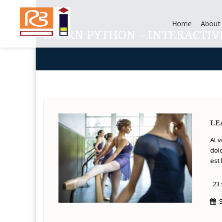
Home
About
LEARN PYTHON – INTERACTIV
LE
At 
dolo
est 
23
S