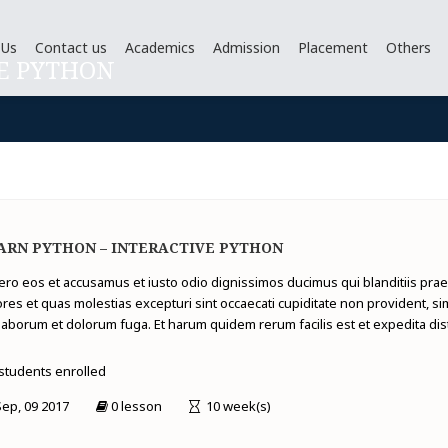
 Us
Contact us
Academics
Admission
Placement
Others
E PYTHON
ARN PYTHON – INTERACTIVE PYTHON
vero eos et accusamus et iusto odio dignissimos ducimus qui blanditiis pra
res et quas molestias excepturi sint occaecati cupiditate non provident, simil
laborum et dolorum fuga. Et harum quidem rerum facilis est et expedita dist
students enrolled
ep, 09 2017
0 lesson
10 week(s)