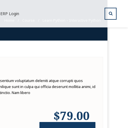
ERP Login
Home
/
Course
/
Learn Python – Interactive Python
esentium voluptatum deleniti atque corrupti quos
ique sunt in culpa qui officia deserunt mollitia animi, id
inctio. Nam libero
$79.00