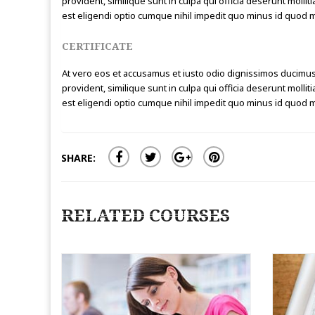
provident, similique sunt in culpa qui officia deserunt molli
est eligendi optio cumque nihil impedit quo minus id quod
CERTIFICATE
At vero eos et accusamus et iusto odio dignissimos ducimus 
provident, similique sunt in culpa qui officia deserunt molli
est eligendi optio cumque nihil impedit quo minus id quod
SHARE:
RELATED COURSES