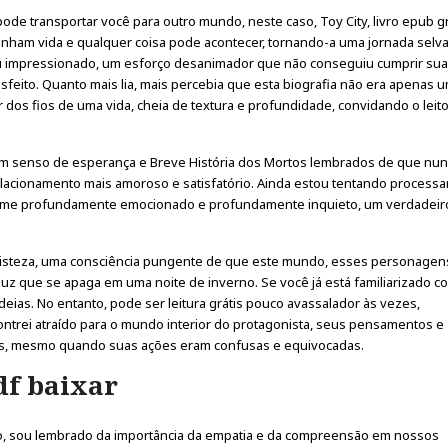
de transportar você para outro mundo, neste caso, Toy City, livro epub gr
anham vida e qualquer coisa pode acontecer, tornando-a uma jornada sel
u impressionado, um esforço desanimador que não conseguiu cumprir su
eito. Quanto mais lia, mais percebia que esta biografia não era apenas 
ir dos fios de uma vida, cheia de textura e profundidade, convidando o leito
 um senso de esperança e Breve História dos Mortos lembrados de que nun
elacionamento mais amoroso e satisfatório. Ainda estou tentando process
do-me profundamente emocionado e profundamente inquieto, um verdadeir
tristeza, uma consciência pungente de que este mundo, esses personagens
uz que se apaga em uma noite de inverno. Se você já está familiarizado c
ideias. No entanto, pode ser leitura grátis pouco avassalador às vezes,
trei atraído para o mundo interior do protagonista, seus pensamentos e
os, mesmo quando suas ações eram confusas e equivocadas.
df baixar
ro, sou lembrado da importância da empatia e da compreensão em nossos