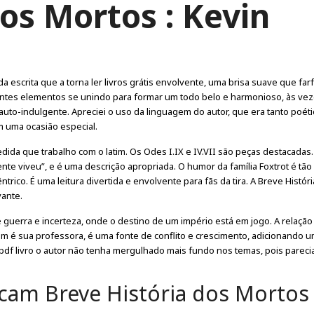
dos Mortos : Kevin
a escrita que a torna ler livros grátis envolvente, uma brisa suave que far
rentes elementos se unindo para formar um todo belo e harmonioso, às vez
o-indulgente. Apreciei o uso da linguagem do autor, que era tanto poét
m uma ocasião especial.
dida que trabalho com o latim. Os Odes I.IX e IV.VII são peças destacadas
e viveu”, e é uma descrição apropriada. O humor da família Foxtrot é tão 
rico. É uma leitura divertida e envolvente para fãs da tira. A Breve Histór
vante.
 guerra e incerteza, onde o destino de um império está em jogo. A relação
m é sua professora, é uma fonte de conflito e crescimento, adicionando 
r pdf livro o autor não tenha mergulhado mais fundo nos temas, pois pareci
ocam Breve História dos Mortos