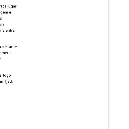
átis lugar
vagem e
as
uma
r a entrar
ca é tarde
ar meus
o
, logo
om TJEd,