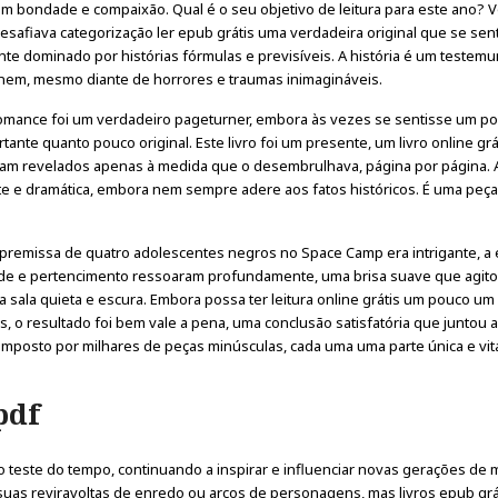
m bondade e compaixão. Qual é o seu objetivo de leitura para este ano? 
esafiava categorização ler epub grátis uma verdadeira original que se sen
te dominado por histórias fórmulas e previsíveis. A história é um testem
nem, mesmo diante de horrores e traumas inimagináveis.
mance foi um verdadeiro pageturner, embora às vezes se sentisse um p
tante quanto pouco original. Este livro foi um presente, um livro online grá
oram revelados apenas à medida que o desembrulhava, página por página. 
 e dramática, embora nem sempre adere aos fatos históricos. É uma peça
o a premissa de quatro adolescentes negros no Space Camp era intrigante, a
ade e pertencimento ressoaram profundamente, uma brisa suave que agito
ala quieta e escura. Embora possa ter leitura online grátis um pouco um
 o resultado foi bem vale a pena, uma conclusão satisfatória que juntou a
composto por milhares de peças minúsculas, cada uma uma parte única e vit
pdf
 ao teste do tempo, continuando a inspirar e influenciar novas gerações de 
 suas reviravoltas de enredo ou arcos de personagens, mas livros epub grá