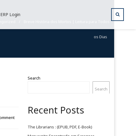
ERP Login
egorized
/
Breve História dos Mortos | Leitura para Todos
os Dias
Search
Search
Recent Posts
Comment
The Librarians : (EPUB, PDF, E-Book)