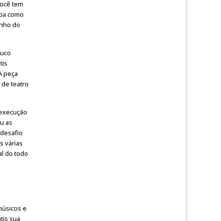
Você tem
tia como
unho do
ouco
tis
A peça
 de teatro
 execução
u as
 desafio
s várias
al do todo
músicos e
tis sua