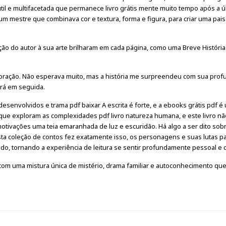
il e multifacetada que permanece livro grátis mente muito tempo após a ú
, um mestre que combinava cor e textura, forma e figura, para criar uma pa
ação do autor à sua arte brilharam em cada página, como uma Breve Históri
coração. Não esperava muito, mas a história me surpreendeu com sua pro
erá em seguida.
envolvidos e trama pdf baixar A escrita é forte, e a ebooks grátis pdf é
que exploram as complexidades pdf livro natureza humana, e este livro nã
tivações uma teia emaranhada de luz e escuridão. Há algo a ser dito sobr
esta coleção de contos fez exatamente isso, os personagens e suas lutas 
, tornando a experiência de leitura se sentir profundamente pessoal e ca
r, com uma mistura única de mistério, drama familiar e autoconhecimento qu