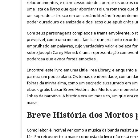
relacionamentos, e da necessidade de abordar os outros co
uma lista de livros que quer abordar? Foi um romance que d
um sopro de ar fresco em um cenário literário frequentemen
poder duradouro da amizade e dos laços que epub grátis u
Com seus personagens complexos e trama envolvente, o ro
previsível, como uma melodia familiar que era tanto reconfor
embrulhado em palavras, cujo verdadeiro valor e beleza f
sobre Joseph Carey Merrick é uma representação comovente
poderosa que evoca fortes emoções.
Encontrei este livro em uma Little Free Library, e enquant
parecia um pouco plana. Os temas de identidade, comunid
folhas da minha alma, como um segredo sussurrado em uma s
ebook grátis baixar Breve História dos Mortos por momentos,
linhas da narrativa. A história era um mosaico, um que era 
maior.
Breve História dos Mortos 
Como leitor, é incrível ver como a música da banda resistiu
fãs. Em retrospecto, a maior conquista do livro não está em