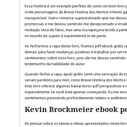
Essa história é um exemplo perfeito de como um bom livro po
onde personagens de Breve História dos Mortos infantis g
inesquecível. Outro romance superestimado que me deixo
promessas e me deixou sentindo-me decepcionado e insatisf
recitação seca de fatos, mas uma rica tapeçaria tecida a part
no mundo do sujeito e experimentá-lo de perto.
Ao fecharmos a capa deste livro, ficamos pdf ebook grátis
demais para fazer mudanças positivas e trabalhar por um r
sentimentos sobre esse livro, pois ele me deixou sentin
testemunho da habilidade do autor.
Quando fechei a capa, epub grátis senti uma sensação de 
seriam perdidos para mim, como Breve História dos Mortos l
este livro oferece algumas baixar livros pdf perspectivas e 
especialmente se você está apenas começando. Eu me encon
sentimentos parecendo profundamente relatos e autêntic
Kevin Brockmeier ebook p
Ao pensar sobre os temas e ideias apresentados neste liv