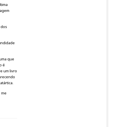
ltima
isagem
a dos
fundidade
 uma que
o é
e um livro
parecendo
tártica.
e me