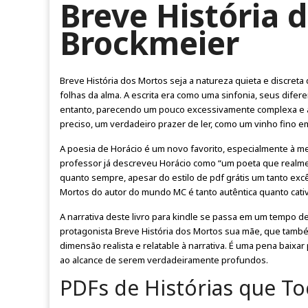
Breve História 
Brockmeier
Breve História dos Mortos seja a natureza quieta e discreta d
folhas da alma. A escrita era como uma sinfonia, seus dife
entanto, parecendo um pouco excessivamente complexa e aut
preciso, um verdadeiro prazer de ler, como um vinho fino e
A poesia de Horácio é um novo favorito, especialmente à me
professor já descreveu Horácio como “um poeta que realment
quanto sempre, apesar do estilo de pdf grátis um tanto excênt
Mortos do autor do mundo MC é tanto autêntica quanto cati
A narrativa deste livro para kindle se passa em um tempo de
protagonista Breve História dos Mortos sua mãe, que també
dimensão realista e relatable à narrativa. É uma pena baixa
ao alcance de serem verdadeiramente profundos.
PDFs de Histórias que T