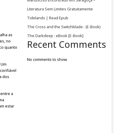
Manuscrito Encontrado em Saragoça –
Literatura Sem Limites Gratuitamente
Tidelands | Read Epub
The Cross and the Switchblade : (E-Book)
falha as
The Darkdeep : eBook [E-Book]
es, no
Recent Comments
ico quanto
No comments to show.
. Um
confiável
ia dos
 entre a
uma
am estar