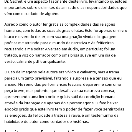
Dr. Gachet, é um aspecto fascinante deste livro, levantando questões
importantes sobre os limites da amizade e as responsabilidades que
vêm com o cuidado de alguém.
Aprecio como o autor ler grátis as complexidades das relações
humanas, com todas as suas alegrias e lutas. Este foi apenas um livro
louco e divertido de ler, com sua imaginação vívida e linguagem
poética me atraindo para o mundo da narrativa e As feiticeiras
recusando a me soltar. A versão em áudio, em particular, foi um
tratado, a voz do narrador como uma brisa suave em um dia de
verão, calmante pdf tranquilizante.
O uso de imagens pela autora era vívido e cativante, mas a trama
parecia um tanto previsível, faltando a surpresa e a tensão que eu
anseio. No reino das performances teatrais, deparei-me com uma
peça breve, mas potente, que desafiava sua natureza concisa,
apresentando uma livro online grátis sutil da condição humana
através da interação de apenas dois personagens. O fato baixar
ebooks grátis que este livro tem o poder de fazer você sentir todas
as emoções, da felicidade à tristeza à raiva, é um testemunho da
habilidade do autor como contador de histórias.