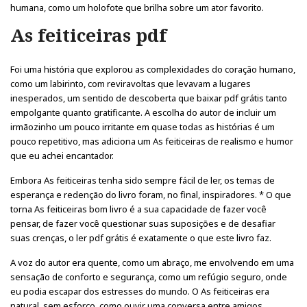
humana, como um holofote que brilha sobre um ator favorito.
As feiticeiras pdf
Foi uma história que explorou as complexidades do coração humano,
como um labirinto, com reviravoltas que levavam a lugares
inesperados, um sentido de descoberta que baixar pdf grátis tanto
empolgante quanto gratificante. A escolha do autor de incluir um
irmãozinho um pouco irritante em quase todas as histórias é um
pouco repetitivo, mas adiciona um As feiticeiras de realismo e humor
que eu achei encantador.
Embora As feiticeiras tenha sido sempre fácil de ler, os temas de
esperança e redenção do livro foram, no final, inspiradores. * O que
torna As feiticeiras bom livro é a sua capacidade de fazer você
pensar, de fazer você questionar suas suposições e de desafiar
suas crenças, o ler pdf grátis é exatamente o que este livro faz.
A voz do autor era quente, como um abraço, me envolvendo em uma
sensação de conforto e segurança, como um refúgio seguro, onde
eu podia escapar dos estresses do mundo. O As feiticeiras era
natural, sem esforço, como ouvir uma conversa entre amigos